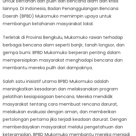
untuk bertahan dan pulih dari bencana alam dan krisis
Upaya
BPBD
lainnya. Di Indonesia, Badan Penanggulangan Bencana
Mukomuko
Daerah (BPBD) Mukomuko memimpin upaya untuk
pada
membangun ketahanan masyarakat lokal.
Masyarakat
Terletak di Provinsi Bengkulu, Mukomuko rawan terhadap
berbagai bencana alam seperti banjir, tanah longsor, dan
gempa bumi. BPBD Mukomuko berperan penting dalam
mempersiapkan masyarakat menghadapi bencana dan
membantu mereka pulih dari dampaknya.
Salah satu inisiatif utama BPBD Mukomuko adalah
meningkatkan kesadaran dan melaksanakan program
pelatihan kesiapsiagaan bencana. Mereka mendidik
masyarakat tentang cara membuat rencana darurat,
melakukan evakuasi dengan aman, dan memberikan
pertolongan pertama jika terjadi keadaan darurat. Dengan
memberdayakan masyarakat melalui pengetahuan dan
keterampilan, BPBD Mukomuko membantu mereka menjadi