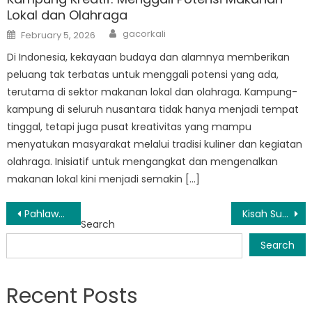
Lokal dan Olahraga
Author
Posted
gacorkali
February 5, 2026
on
Di Indonesia, kekayaan budaya dan alamnya memberikan
peluang tak terbatas untuk menggali potensi yang ada,
terutama di sektor makanan lokal dan olahraga. Kampung-
kampung di seluruh nusantara tidak hanya menjadi tempat
tinggal, tetapi juga pusat kreativitas yang mampu
menyatukan masyarakat melalui tradisi kuliner dan kegiatan
olahraga. Inisiatif untuk mengangkat dan mengenalkan
makanan lokal kini menjadi semakin […]
Post
Pahlawan Tanpa Tanda Jasa Mukomuko: Relawan Posko BPBD
Kisah Sukses BPBD Kabupaten Mukomuko: Bagaimana Mereka Menyelamatkan Nyawa dan Melindungi Harta Benda
Search
navigation
Search
Recent Posts