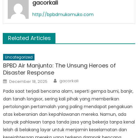
gacorkali
http://bpbdmukomuko.com
Related Articles
Uncategorized
BPBD Air Manjunto: The Unsung Heroes of
Disaster Response
Author
Posted
gacorkali
December 18, 2025
on
Pada saat terjadi bencana alam, seperti gempa bumi, banjir,
dan tanah longsor, sering kali pihak yang memberikan
pertolongan pertamalah yang paling mendapat pengakuan
atas keberanian dan kepahlawanan mereka. Namun, ada
banyak pahlawan tanpa tanda jasa yang bekerja tanpa kenal
lelah di belakang layar untuk menjamin keselamatan dan
kesejahteraan mereka yang terkena dampak bencana