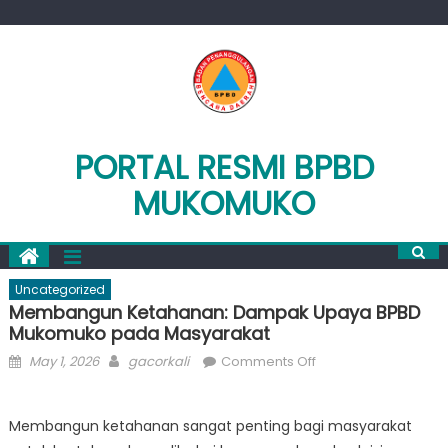
Skip
to
content
PORTAL RESMI BPBD
MUKOMUKO
Uncategorized
Membangun Ketahanan: Dampak Upaya BPBD
Mukomuko pada Masyarakat
Posted
Author
on
May 1, 2026
gacorkali
Comments Off
on
Membangun
Ketahanan:
Membangun ketahanan sangat penting bagi masyarakat
Dampak