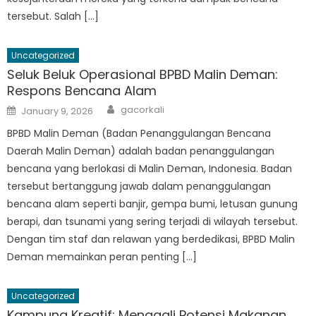
tersebut. Salah […]
Uncategorized
Seluk Beluk Operasional BPBD Malin Deman:
Respons Bencana Alam
Author
Posted
gacorkali
January 9, 2026
on
BPBD Malin Deman (Badan Penanggulangan Bencana
Daerah Malin Deman) adalah badan penanggulangan
bencana yang berlokasi di Malin Deman, Indonesia. Badan
tersebut bertanggung jawab dalam penanggulangan
bencana alam seperti banjir, gempa bumi, letusan gunung
berapi, dan tsunami yang sering terjadi di wilayah tersebut.
Dengan tim staf dan relawan yang berdedikasi, BPBD Malin
Deman memainkan peran penting […]
Uncategorized
Kampung Kreatif: Menggali Potensi Makanan