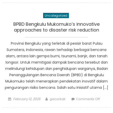
Risk
Reducti
Uncategorized
Efforts
by
BPBD Bengkulu Mukomuko’s innovative
BPBD
approaches to disaster risk reduction
Bengkul
Mukom
Provinsi Bengkulu yang terletak di pesisir barat Pulau
Sumatera, Indonesia, rawan terhadap berbagai bencana
alam, antara lain gempa bumi, tsunami, banjir, dan tanah
longsor. Untuk memitigasi dampak bencana tersebut dan
melindungi kehidupan dan penghidupan warganya, Badan
Penanggulangan Bencana Daerah (BPBD) di Bengkulu
Mukomuko telah menerapkan pendekatan inovatif dalam
pengurangan risiko bencana. Salah satu inisiatif utama […]
Posted
Author
on
February 12, 2026
gacorkali
Comments Off
on
BPBD
Bengkul