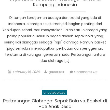
di
Kampung Indonesia
Kampu
Kita
Di tengah keragaman budaya dan tradisi yang ada di
Indonesia, olahraga selalu menjadi bagian penting dari
kehidupan sehari-hari masyarakat. Salah satu olahraga yang
paling populer di seluruh negeri adalah sepak bola, yang
sering kali dianggap sebagai "raja" olahraga. Namun, basket
juga semakin mendapatkan perhatian dan penggemar,
terutama di kalangan generasi muda. Pertarungan antara
dua olahraga […]
Posted
Author
on
February 19, 2026
gacorkali
Comments Off
on
Sepak
Bola
VS
Uncategorized
Basket:
Olahra
Pertarungan Olahraga: Sepak Bola vs. Basket di
Favorit
Hati Anak Desa