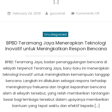
[…]
Posted
Author
on
February 24, 2026
gacorkali
Comments Off
on
BPBD
Ipuh:
A
Uncategorized
Model
for
BPBD Teramang Jaya Menerapkan Teknologi
Effectiv
Inovatif untuk Meningkatkan Respon Bencana
Disaste
Manag
BPBD Teramang Jaya, badan penanggulangan bencana di
in
wilayah terpencil Teramang Jaya, baru-baru ini menerapkan
Indones
teknologi inovatif untuk meningkatkan kemampuan tanggap
bencana. Langkah ini dilakukan sebagai respons terhadap
meningkatnya frekuensi dan tingkat keparahan bencana
alam di wilayah tersebut, yang telah memberikan tantangan
besar bagi lembaga tersebut dalam upayanya memberikan
bantuan yang tepat waktu dan efektif kepada […]