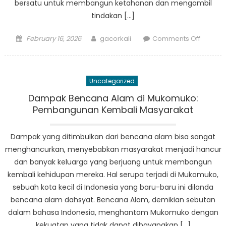
bersatu untuk membangun ketahanan dan mengambil
tindakan […]
Posted
Author
on
February 16, 2026
gacorkali
Comments Off
on
Memba
Ketaha
di
Uncategorized
Mukomu
Bagaim
Dampak Bencana Alam di Mukomuko:
Masyar
Pembangunan Kembali Masyarakat
Bertind
Melawa
Dampak yang ditimbulkan dari bencana alam bisa sangat
Bencan
menghancurkan, menyebabkan masyarakat menjadi hancur
dan banyak keluarga yang berjuang untuk membangun
kembali kehidupan mereka. Hal serupa terjadi di Mukomuko,
sebuah kota kecil di Indonesia yang baru-baru ini dilanda
bencana alam dahsyat. Bencana Alam, demikian sebutan
dalam bahasa Indonesia, menghantam Mukomuko dengan
kekuatan yang tidak dapat dibayangkan […]