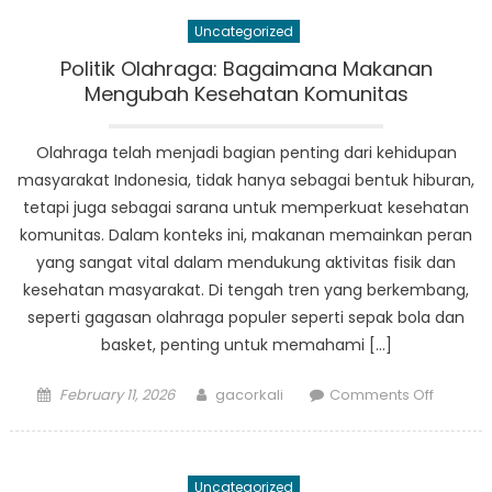
Mukomu
Uncategorized
innovat
approa
Politik Olahraga: Bagaimana Makanan
to
Mengubah Kesehatan Komunitas
disaster
risk
Olahraga telah menjadi bagian penting dari kehidupan
reducti
masyarakat Indonesia, tidak hanya sebagai bentuk hiburan,
tetapi juga sebagai sarana untuk memperkuat kesehatan
komunitas. Dalam konteks ini, makanan memainkan peran
yang sangat vital dalam mendukung aktivitas fisik dan
kesehatan masyarakat. Di tengah tren yang berkembang,
seperti gagasan olahraga populer seperti sepak bola dan
basket, penting untuk memahami […]
Posted
Author
on
February 11, 2026
gacorkali
Comments Off
on
Politik
Olahrag
Bagaim
Uncategorized