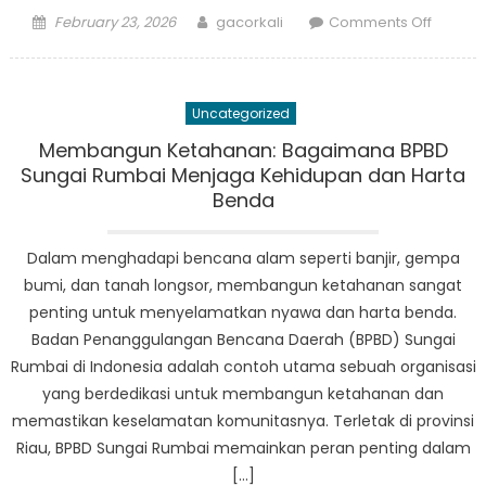
Posted
Author
on
February 23, 2026
gacorkali
Comments Off
on
BPBD
Teram
Jaya
Uncategorized
Menera
Teknolo
Membangun Ketahanan: Bagaimana BPBD
Inovatif
Sungai Rumbai Menjaga Kehidupan dan Harta
untuk
Benda
Mening
Respon
Dalam menghadapi bencana alam seperti banjir, gempa
Bencan
bumi, dan tanah longsor, membangun ketahanan sangat
penting untuk menyelamatkan nyawa dan harta benda.
Badan Penanggulangan Bencana Daerah (BPBD) Sungai
Rumbai di Indonesia adalah contoh utama sebuah organisasi
yang berdedikasi untuk membangun ketahanan dan
memastikan keselamatan komunitasnya. Terletak di provinsi
Riau, BPBD Sungai Rumbai memainkan peran penting dalam
[…]