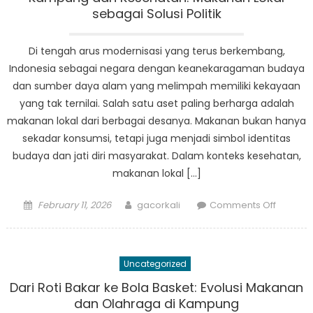
pada
sebagai Solusi Politik
Olahra
di
Di tengah arus modernisasi yang terus berkembang,
Desa
Indonesia sebagai negara dengan keanekaragaman budaya
dan sumber daya alam yang melimpah memiliki kekayaan
yang tak ternilai. Salah satu aset paling berharga adalah
makanan lokal dari berbagai desanya. Makanan bukan hanya
sekadar konsumsi, tetapi juga menjadi simbol identitas
budaya dan jati diri masyarakat. Dalam konteks kesehatan,
makanan lokal […]
Posted
Author
on
February 11, 2026
gacorkali
Comments Off
on
Kampu
dan
Kesehat
Uncategorized
Makana
Lokal
Dari Roti Bakar ke Bola Basket: Evolusi Makanan
sebaga
dan Olahraga di Kampung