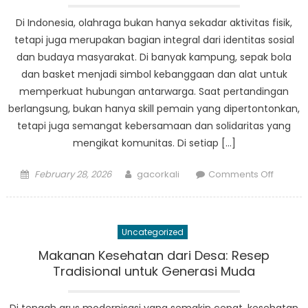
Di Indonesia, olahraga bukan hanya sekadar aktivitas fisik,
tetapi juga merupakan bagian integral dari identitas sosial
dan budaya masyarakat. Di banyak kampung, sepak bola
dan basket menjadi simbol kebanggaan dan alat untuk
memperkuat hubungan antarwarga. Saat pertandingan
berlangsung, bukan hanya skill pemain yang dipertontonkan,
tetapi juga semangat kebersamaan dan solidaritas yang
mengikat komunitas. Di setiap […]
Posted
Author
on
February 28, 2026
gacorkali
Comments Off
on
Politik
Olahra
Sepak
Uncategorized
Bola
dan
Makanan Kesehatan dari Desa: Resep
Basket
Tradisional untuk Generasi Muda
Sebaga
Identita