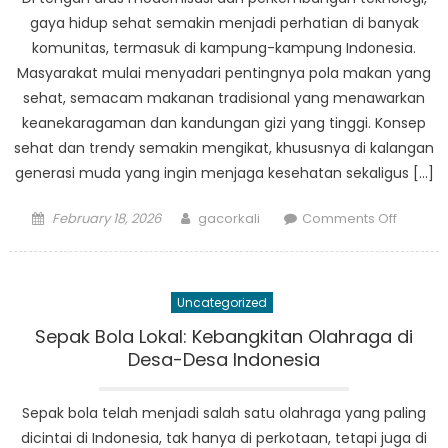
gaya hidup sehat semakin menjadi perhatian di banyak
komunitas, termasuk di kampung-kampung Indonesia.
Masyarakat mulai menyadari pentingnya pola makan yang
sehat, semacam makanan tradisional yang menawarkan
keanekaragaman dan kandungan gizi yang tinggi. Konsep
sehat dan trendy semakin mengikat, khususnya di kalangan
generasi muda yang ingin menjaga kesehatan sekaligus […]
Posted
Author
on
February 18, 2026
gacorkali
Comments Off
on
Sehat
dan
Trendy:
Uncategorized
Gaya
Hidup
Sepak Bola Lokal: Kebangkitan Olahraga di
Makana
Desa-Desa Indonesia
di
Kampu
Sepak bola telah menjadi salah satu olahraga yang paling
Indones
dicintai di Indonesia, tak hanya di perkotaan, tetapi juga di