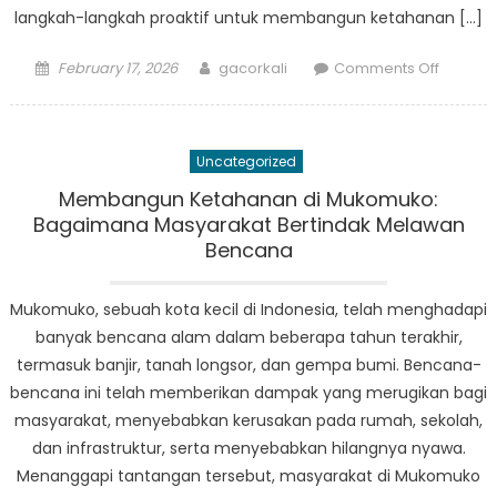
langkah-langkah proaktif untuk membangun ketahanan […]
Posted
Author
on
February 17, 2026
gacorkali
Comments Off
on
Dari
kerent
menjad
Uncategorized
ketahan
upaya
Membangun Ketahanan di Mukomuko:
kesiaps
Bagaimana Masyarakat Bertindak Melawan
bencan
Bencana
di
Mukom
Mukomuko, sebuah kota kecil di Indonesia, telah menghadapi
banyak bencana alam dalam beberapa tahun terakhir,
termasuk banjir, tanah longsor, dan gempa bumi. Bencana-
bencana ini telah memberikan dampak yang merugikan bagi
masyarakat, menyebabkan kerusakan pada rumah, sekolah,
dan infrastruktur, serta menyebabkan hilangnya nyawa.
Menanggapi tantangan tersebut, masyarakat di Mukomuko