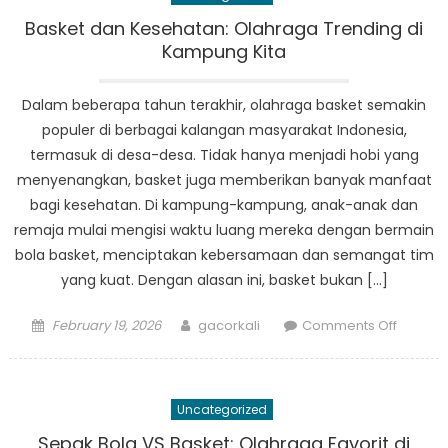
Pemulih
Sekilas
Basket dan Kesehatan: Olahraga Trending di
Strategi
Kampung Kita
Penang
Bencan
Dalam beberapa tahun terakhir, olahraga basket semakin
BPBD
populer di berbagai kalangan masyarakat Indonesia,
Kota
termasuk di desa-desa. Tidak hanya menjadi hobi yang
Mukom
menyenangkan, basket juga memberikan banyak manfaat
bagi kesehatan. Di kampung-kampung, anak-anak dan
remaja mulai mengisi waktu luang mereka dengan bermain
bola basket, menciptakan kebersamaan dan semangat tim
yang kuat. Dengan alasan ini, basket bukan […]
Posted
Author
on
February 19, 2026
gacorkali
Comments Off
on
Basket
dan
Kesehat
Uncategorized
Olahra
Trendin
Sepak Bola VS Basket: Olahraga Favorit di