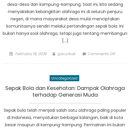
desa-desa dan kampung-kampung. Saat ini, kita sedang
menyaksikan kebangkitan olahraga ini di seluruh penjuru
negeri, di mana masyarakat desa mulai menciptakan
komunitasnya sendiri melalui pertandingan sepak bola. Ini
bukan hanya soal olahraga, tetapi juga tentang membangun
[…]
Posted
Author
on
February 18, 2026
gacorkali
Comments Off
on
Sepak
Bola
Lokal:
Uncategorized
Kebang
Olahra
Sepak Bola dan Kesehatan: Dampak Olahraga
di
terhadap Generasi Muda
Desa-
Desa
Sepak bola telah menjadi salah satu olahraga paling populer
Indones
di Indonesia, menyatukan berbagai kalangan, baik di kota
besar maupun di kampung-kampung. Permainan ini bukan