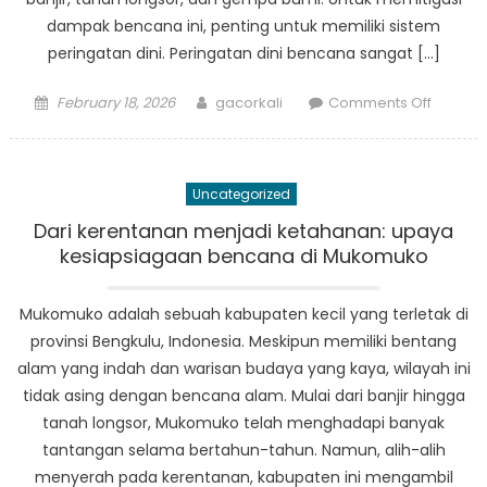
dampak bencana ini, penting untuk memiliki sistem
peringatan dini. Peringatan dini bencana sangat […]
Posted
Author
on
February 18, 2026
gacorkali
Comments Off
on
Penting
Peringa
Dini
Uncategorized
Bencan
di
Dari kerentanan menjadi ketahanan: upaya
Mukom
kesiapsiagaan bencana di Mukomuko
Mukomuko adalah sebuah kabupaten kecil yang terletak di
provinsi Bengkulu, Indonesia. Meskipun memiliki bentang
alam yang indah dan warisan budaya yang kaya, wilayah ini
tidak asing dengan bencana alam. Mulai dari banjir hingga
tanah longsor, Mukomuko telah menghadapi banyak
tantangan selama bertahun-tahun. Namun, alih-alih
menyerah pada kerentanan, kabupaten ini mengambil