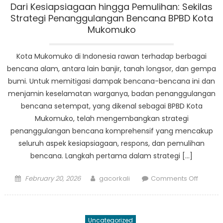
Dalam
Dari Kesiapsiagaan hingga Pemulihan: Sekilas
Pekerja
Strategi Penanggulangan Bencana BPBD Kota
Penting
Mukomuko
BPBD
Lubuk
Kota Mukomuko di Indonesia rawan terhadap berbagai
Pinang
bencana alam, antara lain banjir, tanah longsor, dan gempa
bumi. Untuk memitigasi dampak bencana-bencana ini dan
menjamin keselamatan warganya, badan penanggulangan
bencana setempat, yang dikenal sebagai BPBD Kota
Mukomuko, telah mengembangkan strategi
penanggulangan bencana komprehensif yang mencakup
seluruh aspek kesiapsiagaan, respons, dan pemulihan
bencana. Langkah pertama dalam strategi […]
Posted
Author
on
February 20, 2026
gacorkali
Comments Off
on
Dari
Kesiap
hingga
Uncategorized