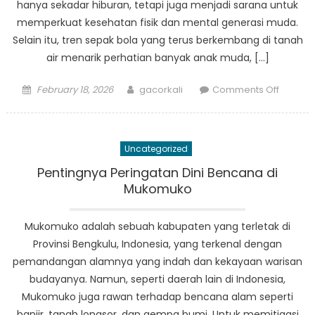
hanya sekadar hiburan, tetapi juga menjadi sarana untuk
memperkuat kesehatan fisik dan mental generasi muda.
Selain itu, tren sepak bola yang terus berkembang di tanah
air menarik perhatian banyak anak muda, […]
Posted
Author
on
February 18, 2026
gacorkali
Comments Off
on
Sepak
Bola
dan
Uncategorized
Kesehat
Dampa
Pentingnya Peringatan Dini Bencana di
Olahra
Mukomuko
terhad
Generas
Mukomuko adalah sebuah kabupaten yang terletak di
Muda
Provinsi Bengkulu, Indonesia, yang terkenal dengan
pemandangan alamnya yang indah dan kekayaan warisan
budayanya. Namun, seperti daerah lain di Indonesia,
Mukomuko juga rawan terhadap bencana alam seperti
banjir, tanah longsor, dan gempa bumi. Untuk memitigasi