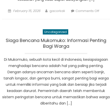
Posted
Author
on
February 15, 2026
gacorkali
Comments Off
on
Dampa
Bencan
Alam
Uncategorized
di
Mukomu
Siaga Bencana Mukomuko: Informasi Penting
Pemba
Bagi Warga
Kembal
Masyar
Di Mukomuko, sebuah kota kecil di Indonesia, kesiapsiagaan
menghadapi bencana adalah hal yang paling penting.
Dengan adanya ancaman bencana alam seperti banjir,
tanah longsor, dan gempa bumi, sangat penting bagi warga
untuk memiliki informasi yang baik dan bersiap jika terjadi
keadaan darurat. Pemerintah daerah telah membentuk
sistem peringatan bencana untuk memastikan bahwa warga
diberitahu dan […]