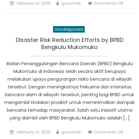
Posted
Author
on
February 14, 2026
gacorkali
Comments Off
on
Siaga
Bencan
Mukomu
Uncategorized
Informa
Penting
Disaster Risk Reduction Efforts by BPBD
Bagi
Bengkulu Mukomuko
Warga
Badan Penanggulangan Bencana Daerah (BPBD) Bengkulu
Mukomuko di Indonesia telah secara aktif berupaya
melakukan upaya pengurangan risiko bencana di wilayah
tersebut. Dengan meningkatnya frekuensi dan intensitas
bencana alam di wilayah tersebut, penting bagi BPBD untuk
mengambil tindakan proaktif untuk meminimalkan dampak
bencana terhadap masyarakat. Salah satu inisiatif utama
yang diambil oleh BPBD Bengkulu Mukomuko adalah […]
Posted
Author
on
February 13, 2026
gacorkali
Comments Off
on
Disaste