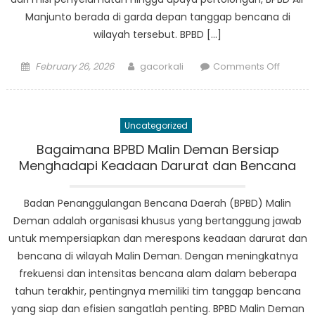
Manjunto berada di garda depan tanggap bencana di
wilayah tersebut. BPBD […]
Posted
Author
on
February 26, 2026
gacorkali
Comments Off
on
Dari
Misi
Penyel
Uncategorized
hingga
Upaya
Bagaimana BPBD Malin Deman Bersiap
Bantuan
Menghadapi Keadaan Darurat dan Bencana
Peran
Penting
Badan Penanggulangan Bencana Daerah (BPBD) Malin
BPBD
Deman adalah organisasi khusus yang bertanggung jawab
Air
untuk mempersiapkan dan merespons keadaan darurat dan
Manjun
bencana di wilayah Malin Deman. Dengan meningkatnya
dalam
frekuensi dan intensitas bencana alam dalam beberapa
Manaj
tahun terakhir, pentingnya memiliki tim tanggap bencana
Krisis
yang siap dan efisien sangatlah penting. BPBD Malin Deman