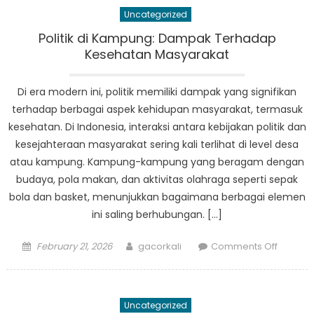
Kombin
Uncategorized
Sepak
Bola
Politik di Kampung: Dampak Terhadap
dan
Kesehatan Masyarakat
Kuliner
Indones
Di era modern ini, politik memiliki dampak yang signifikan
terhadap berbagai aspek kehidupan masyarakat, termasuk
kesehatan. Di Indonesia, interaksi antara kebijakan politik dan
kesejahteraan masyarakat sering kali terlihat di level desa
atau kampung. Kampung-kampung yang beragam dengan
budaya, pola makan, dan aktivitas olahraga seperti sepak
bola dan basket, menunjukkan bagaimana berbagai elemen
ini saling berhubungan. […]
Posted
Author
on
February 21, 2026
gacorkali
Comments Off
on
Politik
di
Kampun
Uncategorized
Dampa