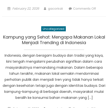
Posted
Author
on
February 22, 2026
gacorkali
Comments Off
on
Memba
Ketaha
Bagaim
Uncategorized
BPBD
Sungai
Kampung yang Sehat: Mengapa Makanan Lokal
Rumbai
Menjadi Trending di Indonesia
Menjag
Kehidu
Indonesia, dengan beragam budaya dan tradisi yang kaya,
dan
kini tengah mengalami perubahan signifikan dalam cara
Harta
masyarakatnya memandang makanan. Dalam beberapa
Benda
tahun terakhir, makanan lokal semakin mendominasi
perhatian publik dan menjadi tren yang tidak hanya terkait
dengan kesehatan tetapi juga dengan identitas budaya. Dari
kampung-kampung di berbagai daerah, masyarakat mulai
beralih ke konsumsi bahan makanan yang […]