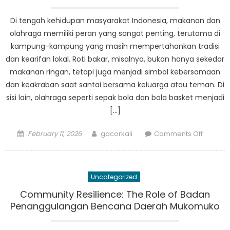
Solusi
Politik
Di tengah kehidupan masyarakat Indonesia, makanan dan
olahraga memiliki peran yang sangat penting, terutama di
kampung-kampung yang masih mempertahankan tradisi
dan kearifan lokal. Roti bakar, misalnya, bukan hanya sekedar
makanan ringan, tetapi juga menjadi simbol kebersamaan
dan keakraban saat santai bersama keluarga atau teman. Di
sisi lain, olahraga seperti sepak bola dan bola basket menjadi
[…]
Posted
Author
on
February 11, 2026
gacorkali
Comments Off
on
Dari
Roti
Bakar
Uncategorized
ke
Bola
Community Resilience: The Role of Badan
Basket:
Penanggulangan Bencana Daerah Mukomuko
Evolusi
Makana