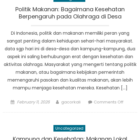
Makana
Mengub
Politik Makanan: Bagaimana Kesehatan
Keseha
Berpengaruh pada Olahraga di Desa
Komunit
Di Indonesia, politik dan makanan memiliki peran yang
sangat penting dalam kehidupan sehari-hari masyarakat.
data sgp hari ini di desa-desa dan kampung-kampung, dua
aspek ini saling berhubungan erat dengan kesehatan dan
aktivitas olahraga. Masyarakat yang mengerti tentang politik
makanan, atau bagaimana kebijakan pemerintah
memengaruhi pasokan dan kualitas makanan, akan lebih
mampu menjaga kesehatan mereka. Kesehatan […]
Posted
Author
on
February 11, 2026
gacorkali
Comments Off
on
Politik
Makana
Bagaim
Uncategorized
Keseha
Berpen
Kampung dan Kesehatan: Makanan Lokal