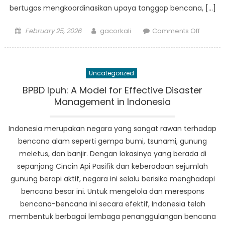
bertugas mengkoordinasikan upaya tanggap bencana, […]
Posted
Author
on
February 25, 2026
gacorkali
Comments Off
on
Bagai
BPBD
Malin
Uncategorized
Deman
Bersiap
BPBD Ipuh: A Model for Effective Disaster
Mengha
Management in Indonesia
Keada
Darurat
Indonesia merupakan negara yang sangat rawan terhadap
dan
bencana alam seperti gempa bumi, tsunami, gunung
Bencan
meletus, dan banjir. Dengan lokasinya yang berada di
sepanjang Cincin Api Pasifik dan keberadaan sejumlah
gunung berapi aktif, negara ini selalu berisiko menghadapi
bencana besar ini. Untuk mengelola dan merespons
bencana-bencana ini secara efektif, Indonesia telah
membentuk berbagai lembaga penanggulangan bencana