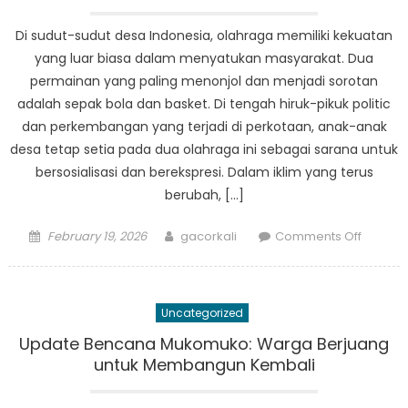
di
Kampu
Di sudut-sudut desa Indonesia, olahraga memiliki kekuatan
Indones
yang luar biasa dalam menyatukan masyarakat. Dua
permainan yang paling menonjol dan menjadi sorotan
adalah sepak bola dan basket. Di tengah hiruk-pikuk politic
dan perkembangan yang terjadi di perkotaan, anak-anak
desa tetap setia pada dua olahraga ini sebagai sarana untuk
bersosialisasi dan berekspresi. Dalam iklim yang terus
berubah, […]
Posted
Author
on
February 19, 2026
gacorkali
Comments Off
on
Pertaru
Olahrag
Sepak
Uncategorized
Bola
vs.
Update Bencana Mukomuko: Warga Berjuang
Basket
untuk Membangun Kembali
di
Hati