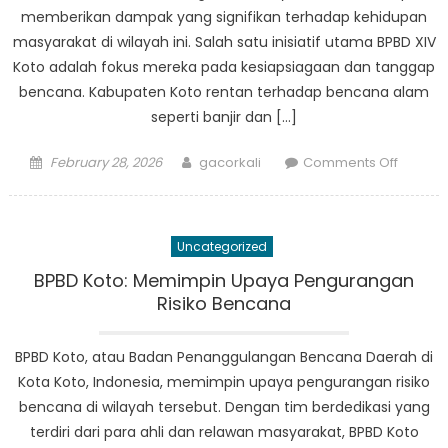
memberikan dampak yang signifikan terhadap kehidupan
masyarakat di wilayah ini. Salah satu inisiatif utama BPBD XIV
Koto adalah fokus mereka pada kesiapsiagaan dan tanggap
bencana. Kabupaten Koto rentan terhadap bencana alam
seperti banjir dan […]
Posted
Author
on
February 28, 2026
gacorkali
Comments Off
on
Pembe
Masyara
Dampa
Uncategorized
Inisiatif
BPBD
BPBD Koto: Memimpin Upaya Pengurangan
XIV
Risiko Bencana
Koto
BPBD Koto, atau Badan Penanggulangan Bencana Daerah di
Kota Koto, Indonesia, memimpin upaya pengurangan risiko
bencana di wilayah tersebut. Dengan tim berdedikasi yang
terdiri dari para ahli dan relawan masyarakat, BPBD Koto