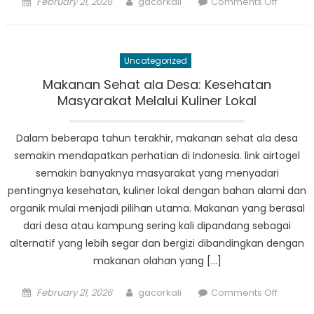
Posted
Author
on
February 21, 2026
gacorkali
Comments Off
on
Kampu
yang
Sehat:
Uncategorized
Menga
Makana
Makanan Sehat ala Desa: Kesehatan
Lokal
Masyarakat Melalui Kuliner Lokal
Menjadi
Trendin
Dalam beberapa tahun terakhir, makanan sehat ala desa
di
semakin mendapatkan perhatian di Indonesia. link airtogel
Indones
semakin banyaknya masyarakat yang menyadari
pentingnya kesehatan, kuliner lokal dengan bahan alami dan
organik mulai menjadi pilihan utama. Makanan yang berasal
dari desa atau kampung sering kali dipandang sebagai
alternatif yang lebih segar dan bergizi dibandingkan dengan
makanan olahan yang […]
Posted
Author
on
February 21, 2026
gacorkali
Comments Off
on
Makana