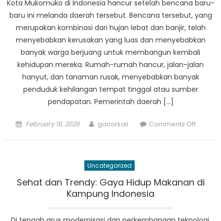
Kota Mukomuko di Indonesia hancur setelah bencana baru-
Anak
baru ini melanda daerah tersebut. Bencana tersebut, yang
Desa
merupakan kombinasi dari hujan lebat dan banjir, telah
menyebabkan kerusakan yang luas dan menyebabkan
banyak warga berjuang untuk membangun kembali
kehidupan mereka. Rumah-rumah hancur, jalan-jalan
hanyut, dan tanaman rusak, menyebabkan banyak
penduduk kehilangan tempat tinggal atau sumber
pendapatan. Pemerintah daerah […]
Posted
Author
on
February 19, 2026
gacorkali
Comments Off
on
Update
Bencan
Mukomu
Uncategorized
Warga
Berjuan
Sehat dan Trendy: Gaya Hidup Makanan di
untuk
Kampung Indonesia
Memba
Kembal
Di tengah arus modernisasi dan perkembangan teknologi,