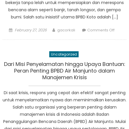
bekerja tanpa lelah untuk mempersiapkan dan merespons
bencana alam seperti banjir, tanah longsor, dan gempa
bumi. Salah satu inisiatif utama BPBD Koto adalah […]
Posted
Author
on
February 27, 2026
gacorkali
Comments Off
on
BPBD
Koto:
Memim
Uncategorized
Upaya
Pengur
Dari Misi Penyelamatan hingga Upaya Bantuan:
Risiko
Peran Penting BPBD Air Manjunto dalam
Bencan
Manajemen Krisis
Di saat krisis, respons yang cepat dan efektif sangat penting
untuk menyelamatkan nyawa dan meminimalkan kerusakan.
Salah satu organisasi yang berperan penting dalam
manajemen krisis di Indonesia adalah Badan
Penanggulangan Bencana Daerah (BPBD) Air Manjunto. Mulai
dari misi penyelamatan hingga upaya pertolongan, BPBD Air