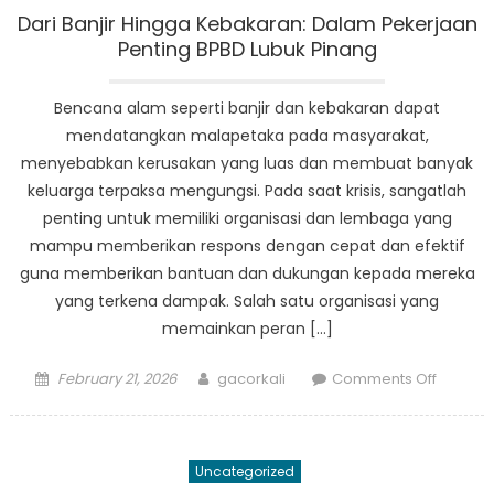
Terhad
Dari Banjir Hingga Kebakaran: Dalam Pekerjaan
Keseha
Penting BPBD Lubuk Pinang
Masyar
Bencana alam seperti banjir dan kebakaran dapat
mendatangkan malapetaka pada masyarakat,
menyebabkan kerusakan yang luas dan membuat banyak
keluarga terpaksa mengungsi. Pada saat krisis, sangatlah
penting untuk memiliki organisasi dan lembaga yang
mampu memberikan respons dengan cepat dan efektif
guna memberikan bantuan dan dukungan kepada mereka
yang terkena dampak. Salah satu organisasi yang
memainkan peran […]
Posted
Author
on
February 21, 2026
gacorkali
Comments Off
on
Dari
Banjir
Hingga
Uncategorized
Kebaka