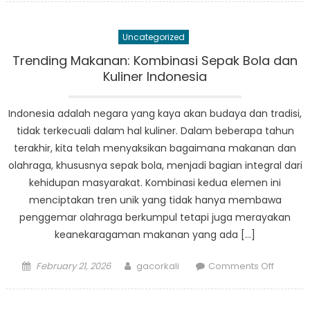
Sehat
ala
Uncategorized
Desa:
Keseha
Trending Makanan: Kombinasi Sepak Bola dan
Masyar
Kuliner Indonesia
Melalui
Kuliner
Indonesia adalah negara yang kaya akan budaya dan tradisi,
Lokal
tidak terkecuali dalam hal kuliner. Dalam beberapa tahun
terakhir, kita telah menyaksikan bagaimana makanan dan
olahraga, khususnya sepak bola, menjadi bagian integral dari
kehidupan masyarakat. Kombinasi kedua elemen ini
menciptakan tren unik yang tidak hanya membawa
penggemar olahraga berkumpul tetapi juga merayakan
keanekaragaman makanan yang ada […]
Posted
Author
on
February 21, 2026
gacorkali
Comments Off
on
Trendin
Makana