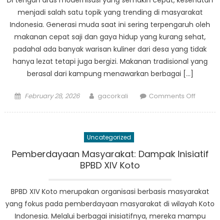
Di tengah arus modernisasi yang semakin cepat, kesehatan
Kampu
menjadi salah satu topik yang trending di masyarakat
Indonesia. Generasi muda saat ini sering terpengaruh oleh
makanan cepat saji dan gaya hidup yang kurang sehat,
padahal ada banyak warisan kuliner dari desa yang tidak
hanya lezat tetapi juga bergizi. Makanan tradisional yang
berasal dari kampung menawarkan berbagai […]
Posted
Author
on
February 28, 2026
gacorkali
Comments Off
on
Makan
Keseha
dari
Uncategorized
Desa:
Resep
Pemberdayaan Masyarakat: Dampak Inisiatif
Tradisi
BPBD XIV Koto
untuk
Genera
BPBD XIV Koto merupakan organisasi berbasis masyarakat
Muda
yang fokus pada pemberdayaan masyarakat di wilayah Koto
Indonesia. Melalui berbagai inisiatifnya, mereka mampu