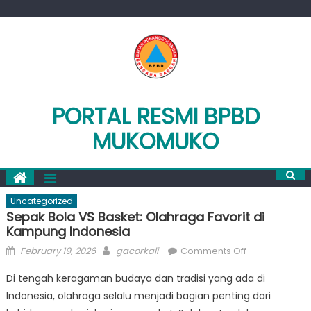
Skip
to
content
PORTAL RESMI BPBD
MUKOMUKO
Uncategorized
Sepak Bola VS Basket: Olahraga Favorit di
Kampung Indonesia
Posted
Author
on
February 19, 2026
gacorkali
Comments Off
on
Sepak
Di tengah keragaman budaya dan tradisi yang ada di
Bola
Indonesia, olahraga selalu menjadi bagian penting dari
VS