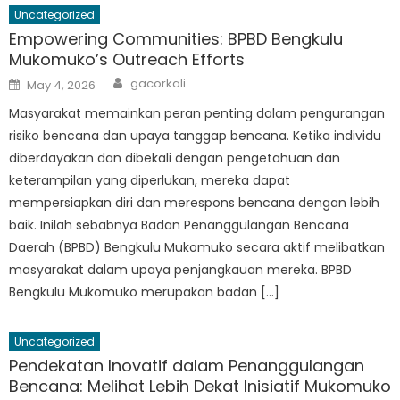
Uncategorized
Empowering Communities: BPBD Bengkulu
Mukomuko’s Outreach Efforts
Author
Posted
gacorkali
May 4, 2026
on
Masyarakat memainkan peran penting dalam pengurangan
risiko bencana dan upaya tanggap bencana. Ketika individu
diberdayakan dan dibekali dengan pengetahuan dan
keterampilan yang diperlukan, mereka dapat
mempersiapkan diri dan merespons bencana dengan lebih
baik. Inilah sebabnya Badan Penanggulangan Bencana
Daerah (BPBD) Bengkulu Mukomuko secara aktif melibatkan
masyarakat dalam upaya penjangkauan mereka. BPBD
Bengkulu Mukomuko merupakan badan […]
Uncategorized
Pendekatan Inovatif dalam Penanggulangan
Bencana: Melihat Lebih Dekat Inisiatif Mukomuko