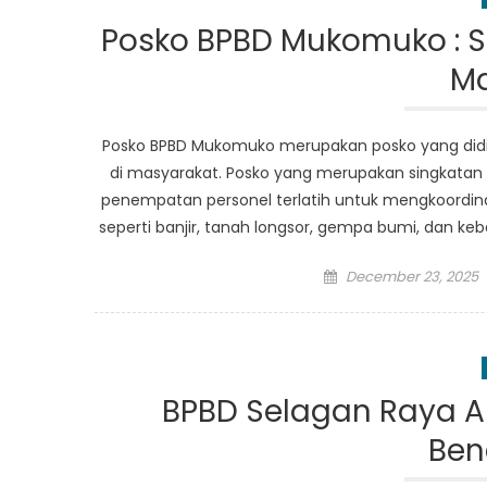
Posko BPBD Mukomuko : S
Ma
Posko BPBD Mukomuko merupakan posko yang didi
di masyarakat. Posko yang merupakan singkata
penempatan personel terlatih untuk mengkoordina
seperti banjir, tanah longsor, gempa bumi, dan keb
Posted
December 23, 2025
on
BPBD Selagan Raya Am
Ben