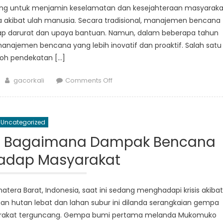
ng untuk menjamin keselamatan dan kesejahteraan masyaraka
kibat ulah manusia. Secara tradisional, manajemen bencana
gap darurat dan upaya bantuan. Namun, dalam beberapa tahun
manajemen bencana yang lebih inovatif dan proaktif. Salah satu
oh pendekatan […]
Author
on
gacorkali
Comments Off
Pendekatan
Inovatif
dalam
Uncategorized
Penanggulangan
Bencana:
s: Bagaimana Dampak Bencana
Melihat
hadap Masyarakat
Lebih
Dekat
Inisiatif
tera Barat, Indonesia, saat ini sedang menghadapi krisis akibat
Mukomuko
an hutan lebat dan lahan subur ini dilanda serangkaian gempa
rakat terguncang. Gempa bumi pertama melanda Mukomuko