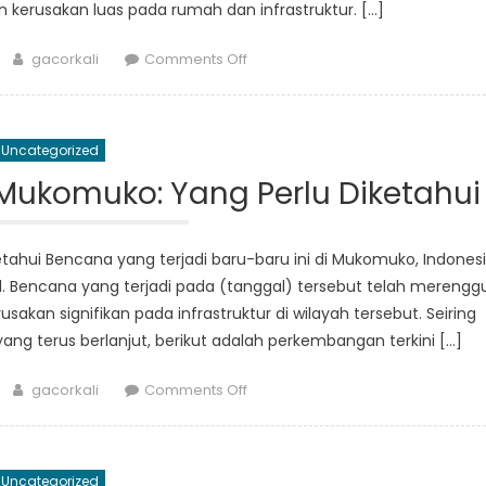
kerusakan luas pada rumah dan infrastruktur. […]
Author
on
gacorkali
Comments Off
Mukomuko
dalam
Krisis:
Uncategorized
Bagaimana
Dampak
Mukomuko: Yang Perlu Diketahui
Bencana
Alam
terhadap
tahui Bencana yang terjadi baru-baru ini di Mukomuko, Indones
Masyarakat
. Bencana yang terjadi pada (tanggal) tersebut telah merengg
kan signifikan pada infrastruktur di wilayah tersebut. Seiring
 terus berlanjut, berikut adalah perkembangan terkini […]
Author
on
gacorkali
Comments Off
Update
Terkini
Bencana
Uncategorized