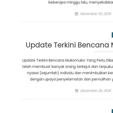
beberapa minggu lalu, menyebabkan 
Posted
December 30, 2025
on
Update Terkini Bencana 
Update Terkini Bencana Mukomuko: Yang Perlu Dike
telah membuat banyak orang terkejut dan terpukul
nyawa (sejumlah) individu dan menimbulkan kerusa
dengan upaya penyelamatan dan pemulihan yang
Posted
December 29, 2025
on