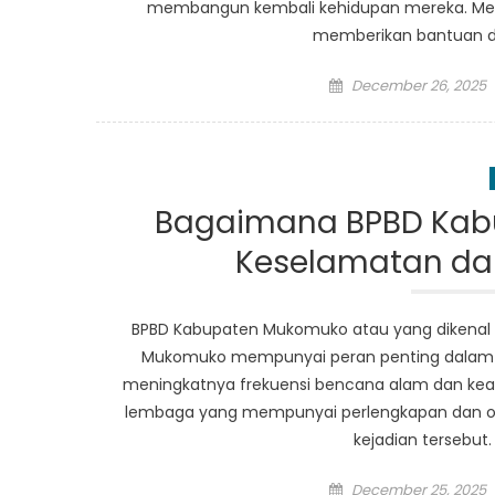
membangun kembali kehidupan mereka. Men
memberikan bantuan d
Posted
December 26, 2025
on
Bagaimana BPBD Kab
Keselamatan d
BPBD Kabupaten Mukomuko atau yang dikena
Mukomuko mempunyai peran penting dalam
meningkatnya frekuensi bencana alam dan kead
lembaga yang mempunyai perlengkapan dan orga
kejadian tersebut.
Posted
December 25, 2025