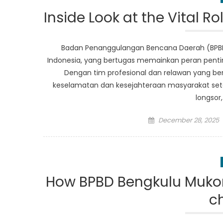
Inside Look at the Vital 
Badan Penanggulangan Bencana Daerah (BPBD)
Indonesia, yang bertugas memainkan peran penti
Dengan tim profesional dan relawan yang b
keselamatan dan kesejahteraan masyarakat set
longsor
Posted
December 28, 2025
on
How BPBD Bengkulu Mukom
c