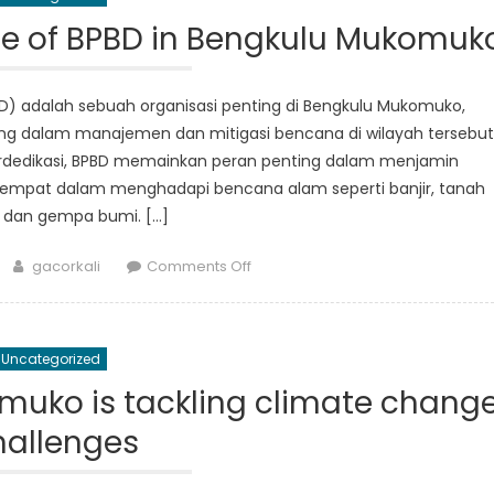
Mukomuko:
Yang
Role of BPBD in Bengkulu Mukomuk
Perlu
Diketahui
 adalah sebuah organisasi penting di Bengkulu Mukomuko,
ng dalam manajemen dan mitigasi bencana di wilayah tersebut
erdedikasi, BPBD memainkan peran penting dalam menjamin
empat dalam menghadapi bencana alam seperti banjir, tanah
, dan gempa bumi. […]
Author
on
gacorkali
Comments Off
Inside
Look
at
Uncategorized
the
Vital
uko is tackling climate chang
Role
hallenges
of
BPBD
in