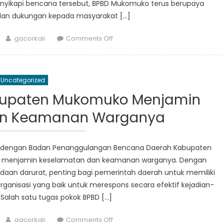
yikapi bencana tersebut, BPBD Mukomuko terus berupaya
an dukungan kepada masyarakat […]
Author
on
gacorkali
Comments Off
Inside
Look
at
Uncategorized
Badan
Penanggulangan
upaten Mukomuko Menjamin
Bencana
an Keamanan Warganya
Daerah
Mukomuko’s
Response
l dengan Badan Penanggulangan Bencana Daerah Kabupaten
to
 menjamin keselamatan dan keamanan warganya. Dengan
Recent
aan darurat, penting bagi pemerintah daerah untuk memiliki
Natural
nisasi yang baik untuk merespons secara efektif kejadian-
Disasters
 Salah satu tugas pokok BPBD […]
Author
on
gacorkali
Comments Off