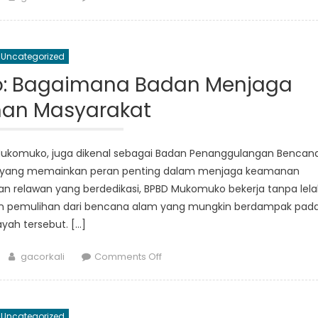
Bagaimana
BPBD
Kabupaten
Uncategorized
Mukomuko
Menjamin
o: Bagaimana Badan Menjaga
Keselamatan
an Masyarakat
dan
Keamanan
Warganya
ukomuko, juga dikenal sebagai Badan Penanggulangan Bencan
ng yang memainkan peran penting dalam menjaga keamanan
dan relawan yang berdedikasi, BPBD Mukomuko bekerja tanpa lel
n pemulihan dari bencana alam yang mungkin berdampak pad
ayah tersebut. […]
Author
on
gacorkali
Comments Off
Inside
BPBD
Mukomuko:
Uncategorized