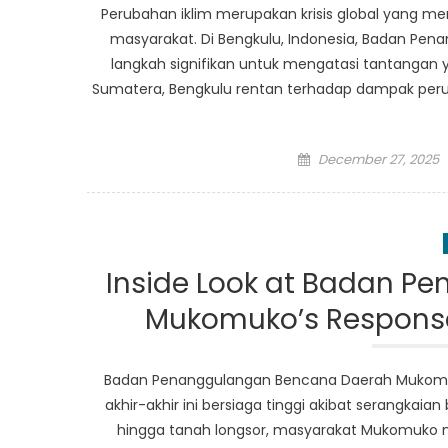
Perubahan iklim merupakan krisis global yang mem
masyarakat. Di Bengkulu, Indonesia, Badan P
langkah signifikan untuk mengatasi tantangan ya
Sumatera, Bengkulu rentan terhadap dampak perub
Posted
December 27, 2025
on
Inside Look at Badan 
Mukomuko’s Response 
Badan Penanggulangan Bencana Daerah Mukomu
akhir-akhir ini bersiaga tinggi akibat serangkaia
hingga tanah longsor, masyarakat Mukomuko