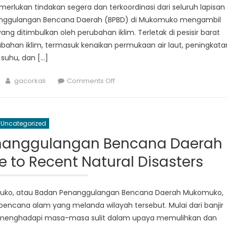
erlukan tindakan segera dan terkoordinasi dari seluruh lapisan
Bengkulu
enanggulangan Bencana Daerah (BPBD) di Mukomuko mengambil
Mukomuko
ng ditimbulkan oleh perubahan iklim. Terletak di pesisir barat
ahan iklim, termasuk kenaikan permukaan air laut, peningkata
suhu, dan […]
Author
on
gacorkali
Comments Off
How
BPBD
Bengkulu
Uncategorized
Mukomuko
is
Penanggulangan Bencana Daerah
tackling
to Recent Natural Disasters
climate
change
challenges
ko, atau Badan Penanggulangan Bencana Daerah Mukomuko,
n bencana alam yang melanda wilayah tersebut. Mulai dari banjir
 menghadapi masa-masa sulit dalam upaya memulihkan dan