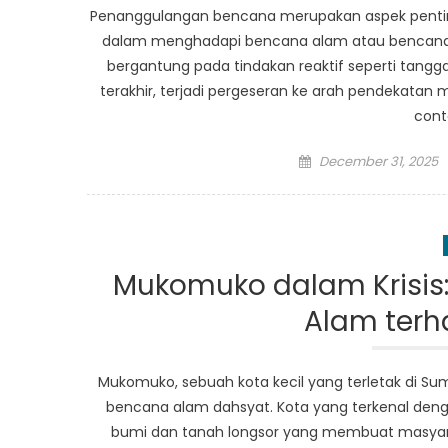
Penanggulangan bencana merupakan aspek penti
dalam menghadapi bencana alam atau bencana a
bergantung pada tindakan reaktif seperti tang
terakhir, terjadi pergeseran ke arah pendekatan 
cont
Posted
December 31, 2025
on
Mukomuko dalam Krisi
Alam ter
Mukomuko, sebuah kota kecil yang terletak di Suma
bencana alam dahsyat. Kota yang terkenal deng
bumi dan tanah longsor yang membuat masya