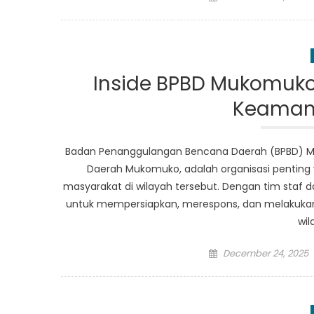
on
Inside BPBD Mukomuk
Keaman
Badan Penanggulangan Bencana Daerah (BPBD) M
Daerah Mukomuko, adalah organisasi penti
masyarakat di wilayah tersebut. Dengan tim staf 
untuk mempersiapkan, merespons, dan melakuka
wil
Posted
December 24, 2025
on