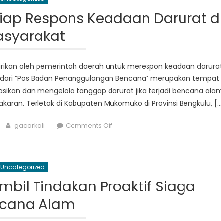
Bagaimana
Badan
iap Respons Keadaan Darurat d
Menjaga
syarakat
Keamanan
Masyarakat
rikan oleh pemerintah daerah untuk merespon keadaan darura
n dari “Pos Badan Penanggulangan Bencana” merupakan tempat
sikan dan mengelola tanggap darurat jika terjadi bencana ala
akaran. Terletak di Kabupaten Mukomuko di Provinsi Bengkulu, […
Author
on
gacorkali
Comments Off
Posko
BPBD
Mukomuko
Uncategorized
:
Siap
bil Tindakan Proaktif Siaga
Respons
cana Alam
Keadaan
Darurat