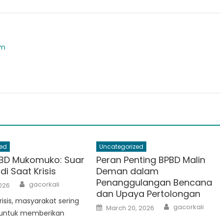
om
ed
Uncategorized
BD Mukomuko: Suar
Peran Penting BPBD Malin
i Saat Krisis
Deman dalam
Penanggulangan Bencana
Author
gacorkali
2026
dan Upaya Pertolongan
risis, masyarakat sering
Author
Posted
gacorkali
March 20, 2026
on
untuk memberikan