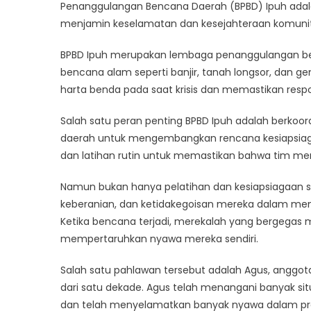
Mel
Penanggulangan Bencana Daerah (BPBD) Ipuh ada
Keh
menjamin keselamatan dan kesejahteraan komuni
di
Saa
BPBD Ipuh merupakan lembaga penanggulangan b
Kris
bencana alam seperti banjir, tanah longsor, dan 
harta benda pada saat krisis dan memastikan resp
Salah satu peran penting BPBD Ipuh adalah berkoo
daerah untuk mengembangkan rencana kesiapsiaga
dan latihan rutin untuk memastikan bahwa tim mer
Namun bukan hanya pelatihan dan kesiapsiagaan sa
keberanian, dan ketidakegoisan mereka dalam m
Ketika bencana terjadi, merekalah yang bergegas
mempertaruhkan nyawa mereka sendiri.
Salah satu pahlawan tersebut adalah Agus, anggota
dari satu dekade. Agus telah menangani banyak situ
dan telah menyelamatkan banyak nyawa dalam pr