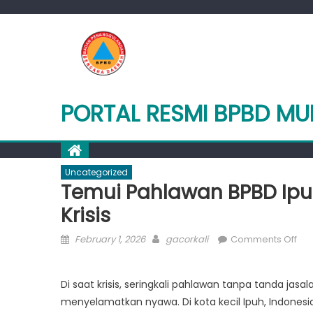
Skip
to
content
PORTAL RESMI BPBD M
Uncategorized
Temui Pahlawan BPBD Ipuh
Krisis
Posted
Author
on
February 1, 2026
gacorkali
Comments Off
on
Tem
Pa
Di saat krisis, seringkali pahlawan tanpa tanda ja
BP
menyelamatkan nyawa. Di kota kecil Ipuh, Indonesi
Ipu