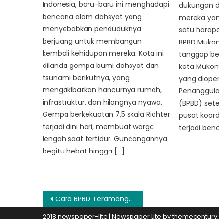
Indonesia, baru-baru ini menghadapi
dukungan d
bencana alam dahsyat yang
mereka ya
menyebabkan penduduknya
satu harapa
berjuang untuk membangun
BPBD Mukom
kembali kehidupan mereka. Kota ini
tanggap be
dilanda gempa bumi dahsyat dan
kota Mukomu
tsunami berikutnya, yang
yang dioper
mengakibatkan hancurnya rumah,
Penanggul
infrastruktur, dan hilangnya nyawa.
(BPBD) sete
Gempa berkekuatan 7,5 skala Richter
pusat koord
terjadi dini hari, membuat warga
terjadi ben
lengah saat tertidur. Guncangannya
begitu hebat hingga […]
Post
Cara BPBD Teramang Jaya Upaya Membangun Ketahanan Menghadapi Perubahan Iklim
navigation
2018 newspaper-lite
|
Newspaper Lite by
themecentury
.