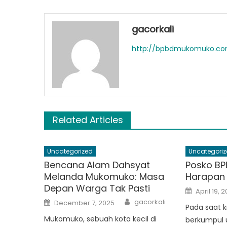
gacorkali
http://bpbdmukomuko.c
Related Articles
Uncategorized
Uncategoriz
Bencana Alam Dahsyat
Posko BP
Melanda Mukomuko: Masa
Harapan d
Depan Warga Tak Pasti
Posted
April 19, 
on
Author
Posted
gacorkali
December 7, 2025
on
Pada saat k
Mukomuko, sebuah kota kecil di
berkumpul 