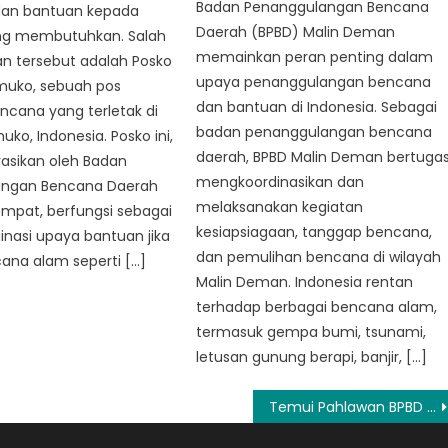
Badan Penanggulangan Bencana
an bantuan kepada
Daerah (BPBD) Malin Deman
ng membutuhkan. Salah
memainkan peran penting dalam
n tersebut adalah Posko
upaya penanggulangan bencana
uko, sebuah pos
dan bantuan di Indonesia. Sebagai
ncana yang terletak di
badan penanggulangan bencana
ko, Indonesia. Posko ini,
daerah, BPBD Malin Deman bertuga
asikan oleh Badan
mengkoordinasikan dan
angan Bencana Daerah
melaksanakan kegiatan
mpat, berfungsi sebagai
kesiapsiagaan, tanggap bencana,
inasi upaya bantuan jika
dan pemulihan bencana di wilayah
cana alam seperti […]
Malin Deman. Indonesia rentan
terhadap berbagai bencana alam,
termasuk gempa bumi, tsunami,
letusan gunung berapi, banjir, […]
Temui Pahlawan BPBD Malin Deman: Menjaga Nyawa dan Harta Benda