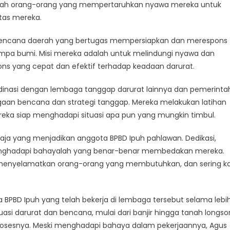
indungi
lah orang-orang yang mempertaruhkan nyawa mereka untuk
idupan
tas mereka.
t
encana daerah yang bertugas mempersiapkan dan merespons
is
gempa bumi. Misi mereka adalah untuk melindungi nyawa dan
ons yang cepat dan efektif terhadap keadaan darurat.
rdinasi dengan lembaga tanggap darurat lainnya dan pemerinta
an bencana dan strategi tanggap. Mereka melakukan latihan
eka siap menghadapi situasi apa pun yang mungkin timbul.
ja yang menjadikan anggota BPBD Ipuh pahlawan. Dedikasi,
enghadapi bahayalah yang benar-benar membedakan mereka.
 menyelamatkan orang-orang yang membutuhkan, dan sering ka
 BPBD Ipuh yang telah bekerja di lembaga tersebut selama lebi
asi darurat dan bencana, mulai dari banjir hingga tanah longsor
osesnya. Meski menghadapi bahaya dalam pekerjaannya, Agus