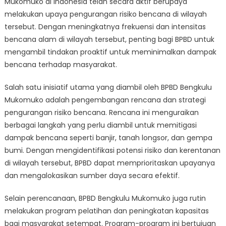
Mukomuko di Indonesia telah secara aktif berupaya
Efforts
by
melakukan upaya pengurangan risiko bencana di wilayah
BPBD
tersebut. Dengan meningkatnya frekuensi dan intensitas
Bengkulu
bencana alam di wilayah tersebut, penting bagi BPBD untuk
Mukomuko
mengambil tindakan proaktif untuk meminimalkan dampak
bencana terhadap masyarakat.
Salah satu inisiatif utama yang diambil oleh BPBD Bengkulu
Mukomuko adalah pengembangan rencana dan strategi
pengurangan risiko bencana. Rencana ini menguraikan
berbagai langkah yang perlu diambil untuk memitigasi
dampak bencana seperti banjir, tanah longsor, dan gempa
bumi. Dengan mengidentifikasi potensi risiko dan kerentanan
di wilayah tersebut, BPBD dapat memprioritaskan upayanya
dan mengalokasikan sumber daya secara efektif.
Selain perencanaan, BPBD Bengkulu Mukomuko juga rutin
melakukan program pelatihan dan peningkatan kapasitas
bagi masyarakat setempat. Program-program ini bertujuan