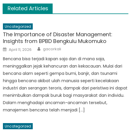
Related Articles
Uncategorized
The Importance of Disaster Management:
Insights from BPBD Bengkulu Mukomuko
Author
Posted
gacorkali
April 11, 2026
on
Bencana bisa terjadi kapan saja dan di mana saja,
meninggalkan jejak kehancuran dan kekacauan. Mulai dari
bencana alam seperti gempa bumi, banjir, dan tsunami
hingga bencana akibat ulah manusia seperti kecelakaan
industri dan serangan teroris, dampak dari peristiwa ini dapat
menimbulkan dampak buruk bagi masyarakat dan individu.
Dalam menghadapi ancaman-ancaman tersebut,
manajemen bencana telah menjadi […]
Uncategorized