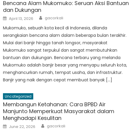
Bencana Alam Mukomuko: Seruan Aksi Bantuan
dan Dukungan
Author
Posted
gacorkali
April 13, 2026
on
Mukomuko, sebuah kota kecil di Indonesia, dilanda
serangkaian bencana alam dalam beberapa bulan terakhir.
Mulai dari banjir hingga tanah longsor, masyarakat
Mukomuko sangat terpukul dan sangat membutuhkan
bantuan dan dukungan. Bencana terbaru yang melanda
Mukomuko adalah banjir besar yang menyapu seluruh kota,
menghancurkan rumah, tempat usaha, dan infrastruktur.
Banjir yang naik dengan cepat membuat banyak […]
Uncategorized
Membangun Ketahanan: Cara BPBD Air
Manjunto Memperkuat Masyarakat dalam
Menghadapi Kesulitan
Author
Posted
gacorkali
June 22, 2026
on