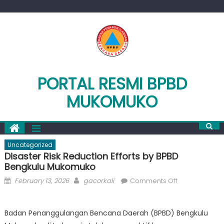
Skip
to
content
PORTAL RESMI BPBD
MUKOMUKO
Uncategorized
Disaster Risk Reduction Efforts by BPBD
Bengkulu Mukomuko
Posted
Author
on
February 13, 2026
gacorkali
Comments Off
on
Disaster
Risk
Badan Penanggulangan Bencana Daerah (BPBD) Bengkulu
Reduction