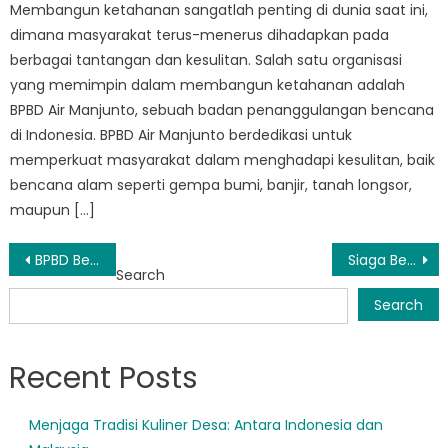
Membangun ketahanan sangatlah penting di dunia saat ini,
dimana masyarakat terus-menerus dihadapkan pada
berbagai tantangan dan kesulitan. Salah satu organisasi
yang memimpin dalam membangun ketahanan adalah
BPBD Air Manjunto, sebuah badan penanggulangan bencana
di Indonesia. BPBD Air Manjunto berdedikasi untuk
memperkuat masyarakat dalam menghadapi kesulitan, baik
bencana alam seperti gempa bumi, banjir, tanah longsor,
maupun […]
Post
BPBD Bengkulu Mukomuko’s innovative approaches to disaster risk reduction
Siaga Bencana Mukomuko: Informasi Penting Bagi Warga
Search
navigation
Search
Recent Posts
Menjaga Tradisi Kuliner Desa: Antara Indonesia dan