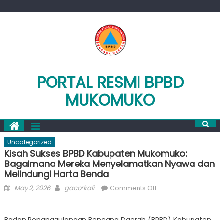
Skip
to
content
PORTAL RESMI BPBD
MUKOMUKO
Uncategorized
Kisah Sukses BPBD Kabupaten Mukomuko:
Bagaimana Mereka Menyelamatkan Nyawa dan
Melindungi Harta Benda
Posted
Author
on
May 2, 2026
gacorkali
Comments Off
on
Kisah
Sukses
Badan Penanggulangan Bencana Daerah (BPBD) Kabupaten