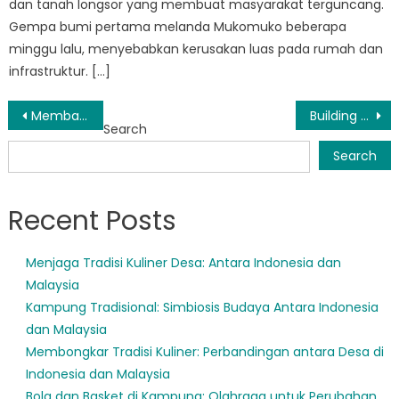
dan tanah longsor yang membuat masyarakat terguncang.
Gempa bumi pertama melanda Mukomuko beberapa
minggu lalu, menyebabkan kerusakan luas pada rumah dan
infrastruktur. […]
Post
Membangun Ketahanan: Dampak Upaya BPBD Mukomuko pada Masyarakat
Building a safer future: BPBD Bengkulu Mukomuko’s vision for disaster resilience
Search
navigation
Search
Recent Posts
Menjaga Tradisi Kuliner Desa: Antara Indonesia dan
Malaysia
Kampung Tradisional: Simbiosis Budaya Antara Indonesia
dan Malaysia
Membongkar Tradisi Kuliner: Perbandingan antara Desa di
Indonesia dan Malaysia
Bola dan Basket di Kampung: Olahraga untuk Perubahan