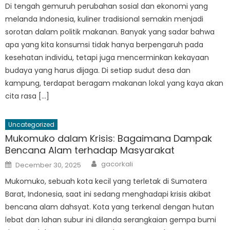
Di tengah gemuruh perubahan sosial dan ekonomi yang
melanda Indonesia, kuliner tradisional semakin menjadi
sorotan dalam politik makanan. Banyak yang sadar bahwa
apa yang kita konsumsi tidak hanya berpengaruh pada
kesehatan individu, tetapi juga mencerminkan kekayaan
budaya yang harus dijaga. Di setiap sudut desa dan
kampung, terdapat beragam makanan lokal yang kaya akan
cita rasa […]
Uncategorized
Mukomuko dalam Krisis: Bagaimana Dampak
Bencana Alam terhadap Masyarakat
Author
Posted
gacorkali
December 30, 2025
on
Mukomuko, sebuah kota kecil yang terletak di Sumatera
Barat, Indonesia, saat ini sedang menghadapi krisis akibat
bencana alam dahsyat. Kota yang terkenal dengan hutan
lebat dan lahan subur ini dilanda serangkaian gempa bumi