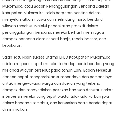
BPBD
Mukomuko, atau Badan Penanggulangan Bencana Daerah
Kabupaten
Mukomuko:
Kabupaten Mukomuko, telah berperan penting dalam
Bagaimana
menyelamatkan nyawa dan melindungi harta benda di
Mereka
wilayah tersebut. Melalui pendekatan proaktif dalam
Menyelamatkan
penanggulangan bencana, mereka berhasil memitigasi
Nyawa
dampak bencana alam seperti banjir, tanah longsor, dan
dan
kebakaran.
Melindungi
Harta
Salah satu kisah sukses utama BPBD Kabupaten Mukomuko
Benda
adalah respons cepat mereka terhadap banjir bandang yang
melanda wilayah tersebut pada tahun 2019. Badan tersebut
dengan cepat mengerahkan sumber daya dan personelnya
untuk mengevakuasi warga dari daerah yang terkena
dampak dan menyediakan pasokan bantuan darurat. Berkat
intervensi mereka yang tepat waktu, tidak ada korban jiwa
dalam bencana tersebut, dan kerusakan harta benda dapat
diminimalkan.