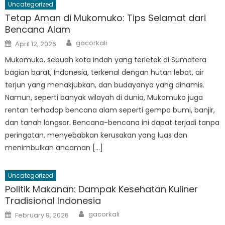
Uncategorized
Tetap Aman di Mukomuko: Tips Selamat dari
Bencana Alam
Author
Posted
gacorkali
April 12, 2026
on
Mukomuko, sebuah kota indah yang terletak di Sumatera
bagian barat, Indonesia, terkenal dengan hutan lebat, air
terjun yang menakjubkan, dan budayanya yang dinamis.
Namun, seperti banyak wilayah di dunia, Mukomuko juga
rentan terhadap bencana alam seperti gempa bumi, banjir,
dan tanah longsor. Bencana-bencana ini dapat terjadi tanpa
peringatan, menyebabkan kerusakan yang luas dan
menimbulkan ancaman […]
Uncategorized
Politik Makanan: Dampak Kesehatan Kuliner
Tradisional Indonesia
Author
Posted
gacorkali
February 9, 2026
on