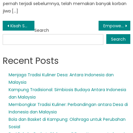
pernah terjadi sebelumnya, telah memakan banyak korban
jiwa […]
Post
Kisah Sukses BPBD Kabupaten Mukomuko: Bagaimana Mereka Menyelamatkan Nyawa dan Melindungi Harta Benda
Empowering Communities: BPBD Bengkulu Mukomuko’s Outreach Efforts
Search
navigation
Search
Recent Posts
Menjaga Tradisi Kuliner Desa: Antara Indonesia dan
Malaysia
Kampung Tradisional: Simbiosis Budaya Antara Indonesia
dan Malaysia
Membongkar Tradisi Kuliner: Perbandingan antara Desa di
Indonesia dan Malaysia
Bola dan Basket di Kampung: Olahraga untuk Perubahan
Sosial