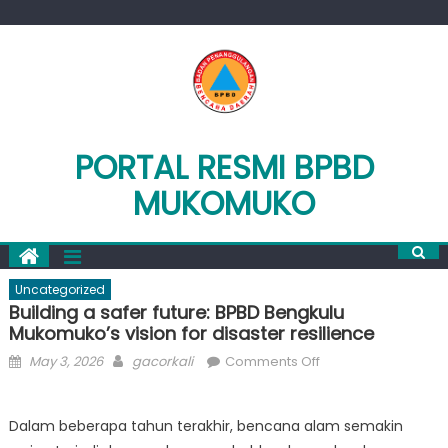
Skip
to
content
PORTAL RESMI BPBD
MUKOMUKO
Uncategorized
Building a safer future: BPBD Bengkulu
Mukomuko’s vision for disaster resilience
Posted
Author
on
May 3, 2026
gacorkali
Comments Off
on
Building
a
Dalam beberapa tahun terakhir, bencana alam semakin
safer