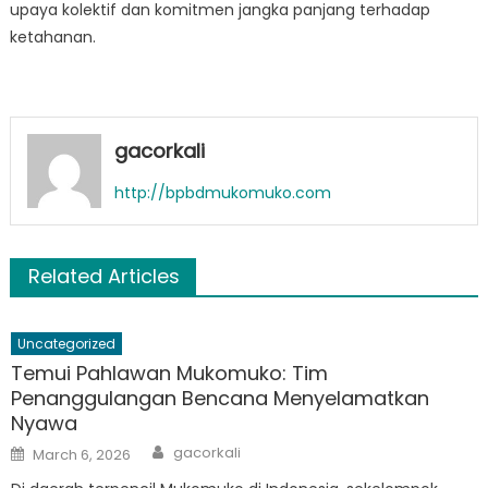
upaya kolektif dan komitmen jangka panjang terhadap
ketahanan.
gacorkali
http://bpbdmukomuko.com
Related Articles
Uncategorized
Temui Pahlawan Mukomuko: Tim
Penanggulangan Bencana Menyelamatkan
Nyawa
Author
Posted
gacorkali
March 6, 2026
on