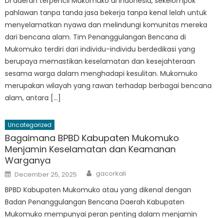
Di daerah terpencil Mukomuko di Indonesia, sekelompok
pahlawan tanpa tanda jasa bekerja tanpa kenal lelah untuk
menyelamatkan nyawa dan melindungi komunitas mereka
dari bencana alam. Tim Penanggulangan Bencana di
Mukomuko terdiri dari individu-individu berdedikasi yang
berupaya memastikan keselamatan dan kesejahteraan
sesama warga dalam menghadapi kesulitan. Mukomuko
merupakan wilayah yang rawan terhadap berbagai bencana
alam, antara […]
Uncategorized
Bagaimana BPBD Kabupaten Mukomuko
Menjamin Keselamatan dan Keamanan
Warganya
Author
Posted
gacorkali
December 25, 2025
on
BPBD Kabupaten Mukomuko atau yang dikenal dengan
Badan Penanggulangan Bencana Daerah Kabupaten
Mukomuko mempunyai peran penting dalam menjamin