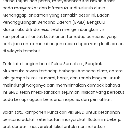
sering terjadi dan parah, menyebabkan kerusakan besar
future:
BPBD
pada masyarakat dan infrastruktur di seluruh dunia.
Bengkulu
Menanggapi ancaman yang semakin besar ini, Badan
Mukomuko’s
Penanggulangan Bencana Daerah (BPBD) Bengkulu
vision
Mukomuko di Indonesia telah mengembangkan visi
for
komprehensif untuk ketahanan terhadap bencana, yang
disaster
bertujuan untuk membangun masa depan yang lebih aman
resilience
di wilayah tersebut.
Terletak di bagian barat Pulau Sumatera, Bengkulu
Mukomuko rawan terhadap berbagai bencana alam, antara
lain gempa bumi, tsunami, banjir, dan tanah longsor. Untuk
melindungi warganya dan meminimalkan dampak bahaya
ini, BPBD telah melaksanakan sejumlah inisiatif yang berfokus
pada kesiapsiagaan bencana, respons, dan pemulihan.
Salah satu komponen kunci dari visi BPBD untuk ketahanan
bencana adalah keterlibatan masyarakat. Badan ini bekerja
erat dengan masyarakat lokal untuk meningkatkan