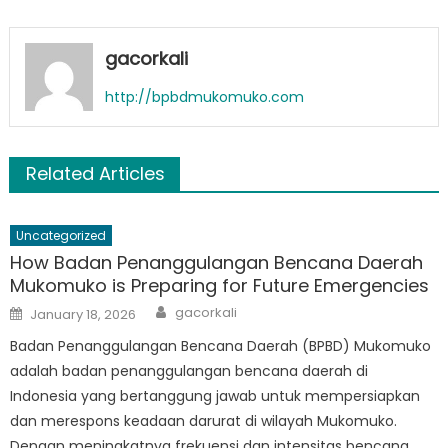
gacorkali
http://bpbdmukomuko.com
Related Articles
Uncategorized
How Badan Penanggulangan Bencana Daerah
Mukomuko is Preparing for Future Emergencies
Author
Posted
gacorkali
January 18, 2026
on
Badan Penanggulangan Bencana Daerah (BPBD) Mukomuko
adalah badan penanggulangan bencana daerah di
Indonesia yang bertanggung jawab untuk mempersiapkan
dan merespons keadaan darurat di wilayah Mukomuko.
Dengan meningkatnya frekuensi dan intensitas bencana