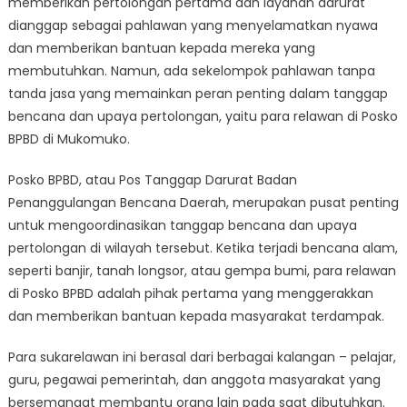
memberikan pertolongan pertama dan layanan darurat
Jasa
Mukomuko:
dianggap sebagai pahlawan yang menyelamatkan nyawa
Relawan
dan memberikan bantuan kepada mereka yang
Posko
membutuhkan. Namun, ada sekelompok pahlawan tanpa
BPBD
tanda jasa yang memainkan peran penting dalam tanggap
bencana dan upaya pertolongan, yaitu para relawan di Posko
BPBD di Mukomuko.
Posko BPBD, atau Pos Tanggap Darurat Badan
Penanggulangan Bencana Daerah, merupakan pusat penting
untuk mengoordinasikan tanggap bencana dan upaya
pertolongan di wilayah tersebut. Ketika terjadi bencana alam,
seperti banjir, tanah longsor, atau gempa bumi, para relawan
di Posko BPBD adalah pihak pertama yang menggerakkan
dan memberikan bantuan kepada masyarakat terdampak.
Para sukarelawan ini berasal dari berbagai kalangan – pelajar,
guru, pegawai pemerintah, dan anggota masyarakat yang
bersemangat membantu orang lain pada saat dibutuhkan.