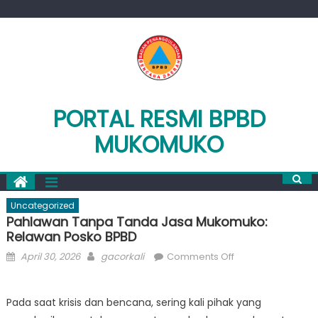
Skip
to
content
PORTAL RESMI BPBD
MUKOMUKO
Uncategorized
Pahlawan Tanpa Tanda Jasa Mukomuko:
Relawan Posko BPBD
Posted
Author
on
April 30, 2026
gacorkali
Comments Off
on
Pahlawan
Tanpa
Pada saat krisis dan bencana, sering kali pihak yang
Tanda