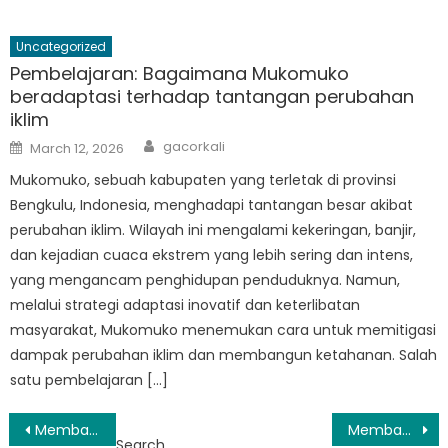
Uncategorized
Pembelajaran: Bagaimana Mukomuko
beradaptasi terhadap tantangan perubahan
iklim
Author
Posted
gacorkali
March 12, 2026
on
Mukomuko, sebuah kabupaten yang terletak di provinsi
Bengkulu, Indonesia, menghadapi tantangan besar akibat
perubahan iklim. Wilayah ini mengalami kekeringan, banjir,
dan kejadian cuaca ekstrem yang lebih sering dan intens,
yang mengancam penghidupan penduduknya. Namun,
melalui strategi adaptasi inovatif dan keterlibatan
masyarakat, Mukomuko menemukan cara untuk memitigasi
dampak perubahan iklim dan membangun ketahanan. Salah
satu pembelajaran […]
Post
Membangun Masa Depan yang Lebih Aman: Dampak Inisiatif BPBD Penarik terhadap Pengurangan Risiko Bencana
Membangun Ketahanan: Dampak Upaya BPBD Mukomuko pada Masyarakat
Search