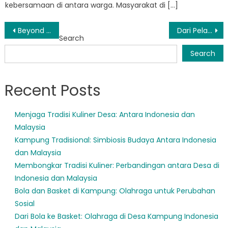
kebersamaan di antara warga. Masyarakat di […]
Post
Beyond Borders: Kolaborasi dan Kemitraan BPBD Kabupaten Mukomuko dalam Penanggulangan Bencana
Dari Pelatihan ke Aksi: Cara BPBD Bengkulu Mukomuko Menyelamatkan Nyawa
Search
navigation
Search
Recent Posts
Menjaga Tradisi Kuliner Desa: Antara Indonesia dan
Malaysia
Kampung Tradisional: Simbiosis Budaya Antara Indonesia
dan Malaysia
Membongkar Tradisi Kuliner: Perbandingan antara Desa di
Indonesia dan Malaysia
Bola dan Basket di Kampung: Olahraga untuk Perubahan
Sosial
Dari Bola ke Basket: Olahraga di Desa Kampung Indonesia