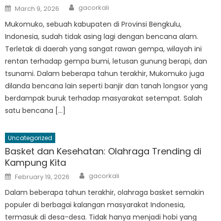
Author
Posted
gacorkali
March 9, 2026
on
Mukomuko, sebuah kabupaten di Provinsi Bengkulu,
Indonesia, sudah tidak asing lagi dengan bencana alam.
Terletak di daerah yang sangat rawan gempa, wilayah ini
rentan terhadap gempa bumi, letusan gunung berapi, dan
tsunami. Dalam beberapa tahun terakhir, Mukomuko juga
dilanda bencana lain seperti banjir dan tanah longsor yang
berdampak buruk terhadap masyarakat setempat. Salah
satu bencana […]
Uncategorized
Basket dan Kesehatan: Olahraga Trending di
Kampung Kita
Author
Posted
gacorkali
February 19, 2026
on
Dalam beberapa tahun terakhir, olahraga basket semakin
populer di berbagai kalangan masyarakat Indonesia,
termasuk di desa-desa. Tidak hanya menjadi hobi yang