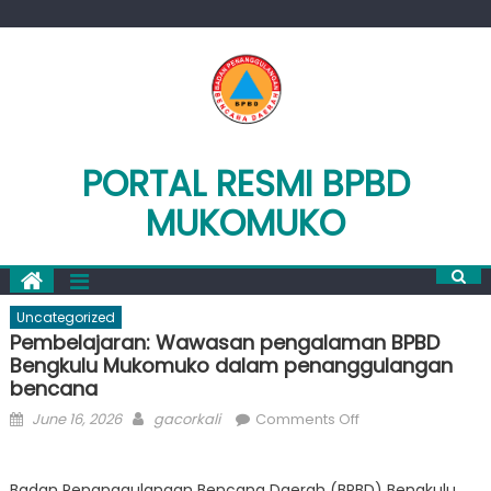
Skip
to
content
PORTAL RESMI BPBD
MUKOMUKO
Uncategorized
Pembelajaran: Wawasan pengalaman BPBD
Bengkulu Mukomuko dalam penanggulangan
bencana
Posted
Author
on
June 16, 2026
gacorkali
Comments Off
on
Pembelajaran:
Wawasan
Badan Penanggulangan Bencana Daerah (BPBD) Bengkulu