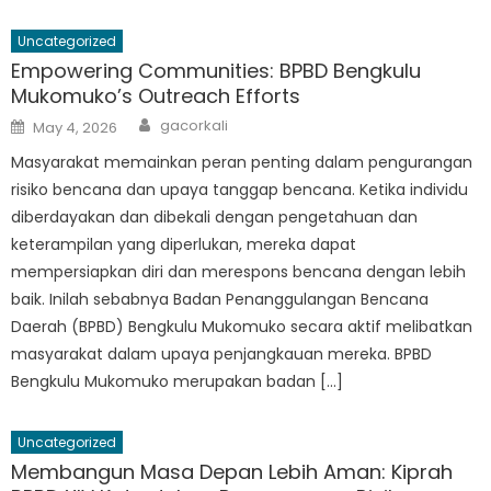
Uncategorized
Empowering Communities: BPBD Bengkulu
Mukomuko’s Outreach Efforts
Author
Posted
gacorkali
May 4, 2026
on
Masyarakat memainkan peran penting dalam pengurangan
risiko bencana dan upaya tanggap bencana. Ketika individu
diberdayakan dan dibekali dengan pengetahuan dan
keterampilan yang diperlukan, mereka dapat
mempersiapkan diri dan merespons bencana dengan lebih
baik. Inilah sebabnya Badan Penanggulangan Bencana
Daerah (BPBD) Bengkulu Mukomuko secara aktif melibatkan
masyarakat dalam upaya penjangkauan mereka. BPBD
Bengkulu Mukomuko merupakan badan […]
Uncategorized
Membangun Masa Depan Lebih Aman: Kiprah