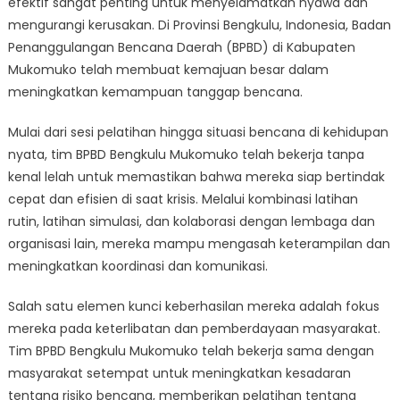
efektif sangat penting untuk menyelamatkan nyawa dan
Aksi:
Cara
mengurangi kerusakan. Di Provinsi Bengkulu, Indonesia, Badan
BPBD
Penanggulangan Bencana Daerah (BPBD) di Kabupaten
Bengkulu
Mukomuko telah membuat kemajuan besar dalam
Mukomuko
meningkatkan kemampuan tanggap bencana.
Menyelamatkan
Nyawa
Mulai dari sesi pelatihan hingga situasi bencana di kehidupan
nyata, tim BPBD Bengkulu Mukomuko telah bekerja tanpa
kenal lelah untuk memastikan bahwa mereka siap bertindak
cepat dan efisien di saat krisis. Melalui kombinasi latihan
rutin, latihan simulasi, dan kolaborasi dengan lembaga dan
organisasi lain, mereka mampu mengasah keterampilan dan
meningkatkan koordinasi dan komunikasi.
Salah satu elemen kunci keberhasilan mereka adalah fokus
mereka pada keterlibatan dan pemberdayaan masyarakat.
Tim BPBD Bengkulu Mukomuko telah bekerja sama dengan
masyarakat setempat untuk meningkatkan kesadaran
tentang risiko bencana, memberikan pelatihan tentang