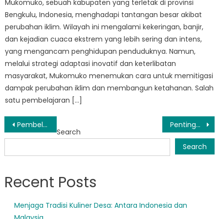
Mukomuko, sebuah kabupaten yang terletak di provinsi
Bengkulu, Indonesia, menghadapi tantangan besar akibat
perubahan iklim. Wilayah ini mengalami kekeringan, banjir,
dan kejadian cuaca ekstrem yang lebih sering dan intens,
yang mengancam penghidupan penduduknya. Namun,
melalui strategi adaptasi inovatif dan keterlibatan
masyarakat, Mukomuko menemukan cara untuk memitigasi
dampak perubahan iklim dan membangun ketahanan. Salah
satu pembelajaran […]
Post
Pembelajaran: Wawasan pengalaman BPBD Bengkulu Mukomuko dalam penanggulangan bencana
Pentingnya Sistem Peringatan Dini dalam Penanggulangan Bencana Mukomuko
Search
navigation
Search
Recent Posts
Menjaga Tradisi Kuliner Desa: Antara Indonesia dan
Malaysia