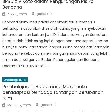
BPBD XIV Koto dalam Pengurangan Risiko
Bencana
Author
Posted
gacorkali
April 5, 2026
on
Bencana alam merupakan ancaman terus-menerus
terhadap masyarakat di seluruh dunia, yang menyebabkan
kehancuran dan korban jiwa. Di Indonesia, wilayah Sumatera
Barat sudah tidak asing lagi dengan bencana seperti gempa
bumi, tsunami, dan tanah longsor. Guna memitigasi dampak
bencana tersebut dan membangun masa depan yang lebih
aman bagi warganya, Badan Penanggulangan Bencana
Daerah (BPBD) XIV Koto […]
Uncategorized
Pembelajaran: Bagaimana Mukomuko
beradaptasi terhadap tantangan perubahan
iklim
Author
Posted
gacorkali
March 12, 2026
on