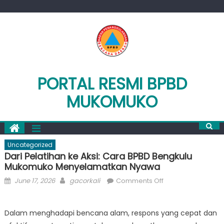
Skip
to
content
PORTAL RESMI BPBD
MUKOMUKO
Uncategorized
Dari Pelatihan ke Aksi: Cara BPBD Bengkulu
Mukomuko Menyelamatkan Nyawa
Posted
Author
on
June 17, 2026
gacorkali
Comments Off
on
Dari
Pelatihan
Dalam menghadapi bencana alam, respons yang cepat dan
ke