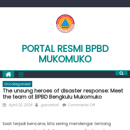
Skip
to
content
PORTAL RESMI BPBD
MUKOMUKO
Uncategorized
The unsung heroes of disaster response: Meet
the team at BPBD Bengkulu Mukomuko
Posted
Author
on
April 22, 2026
gacorkali
Comments Off
on
The
unsung
Saat terjadi bencana, kita sering mendengar tentang
heroes