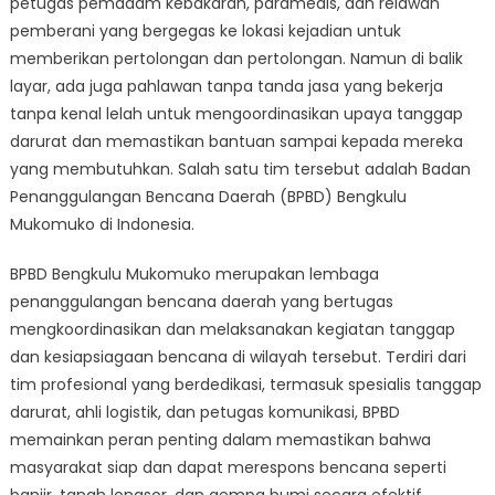
petugas pemadam kebakaran, paramedis, dan relawan
of
disaster
pemberani yang bergegas ke lokasi kejadian untuk
response:
memberikan pertolongan dan pertolongan. Namun di balik
Meet
layar, ada juga pahlawan tanpa tanda jasa yang bekerja
the
tanpa kenal lelah untuk mengoordinasikan upaya tanggap
team
darurat dan memastikan bantuan sampai kepada mereka
at
yang membutuhkan. Salah satu tim tersebut adalah Badan
BPBD
Penanggulangan Bencana Daerah (BPBD) Bengkulu
Bengkulu
Mukomuko di Indonesia.
Mukomuko
BPBD Bengkulu Mukomuko merupakan lembaga
penanggulangan bencana daerah yang bertugas
mengkoordinasikan dan melaksanakan kegiatan tanggap
dan kesiapsiagaan bencana di wilayah tersebut. Terdiri dari
tim profesional yang berdedikasi, termasuk spesialis tanggap
darurat, ahli logistik, dan petugas komunikasi, BPBD
memainkan peran penting dalam memastikan bahwa
masyarakat siap dan dapat merespons bencana seperti