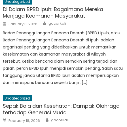
Uncategorized
Di Dalam BPBD Ipuh: Bagaimana Mereka
Menjaga Keamanan Masyarakat
Author
Posted
gacorkali
January 8, 2026
on
Badan Penanggulangan Bencana Daerah (BPBD) Ipuh, atau
Badan Penanggulangan Bencana Daerah di Ipuh, adalah
organisasi penting yang didedikasikan untuk memastikan
keselamatan dan keamanan masyarakat di wilayah
tersebut. Ketika bencana alam semakin sering terjadi dan
parah, peran BPBD Ipuh menjadi semakin penting. Salah satu
tanggung jawab utama BPBD Ipuh adalah mempersiapkan
dan merespons bencana seperti banjir, […]
Uncategorized
Sepak Bola dan Kesehatan: Dampak Olahraga
terhadap Generasi Muda
Author
Posted
gacorkali
February 18, 2026
on