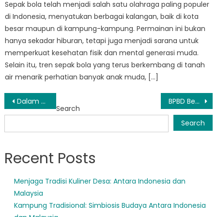
Sepak bola telah menjadi salah satu olahraga paling populer
di Indonesia, menyatukan berbagai kalangan, baik di kota
besar maupun di kampung-kampung. Permainan ini bukan
hanya sekadar hiburan, tetapi juga menjadi sarana untuk
memperkuat kesehatan fisik dan mental generasi muda.
Selain itu, tren sepak bola yang terus berkembang di tanah
air menarik perhatian banyak anak muda, […]
Post
Dalam Menjalankan Tugas: Sehari dalam Kehidupan Tim Tanggap Darurat BPBD Kabupaten Mukomuko
BPBD Bengkulu Mukomuko’s Proactive Approach to Disaster Preparedness
Search
navigation
Search
Recent Posts
Menjaga Tradisi Kuliner Desa: Antara Indonesia dan
Malaysia
Kampung Tradisional: Simbiosis Budaya Antara Indonesia