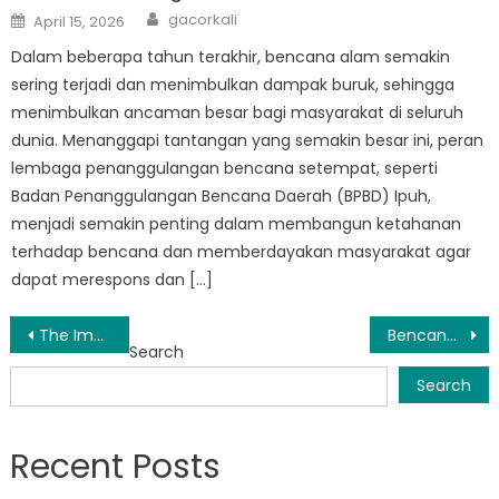
Author
Posted
gacorkali
April 15, 2026
on
Dalam beberapa tahun terakhir, bencana alam semakin
sering terjadi dan menimbulkan dampak buruk, sehingga
menimbulkan ancaman besar bagi masyarakat di seluruh
dunia. Menanggapi tantangan yang semakin besar ini, peran
lembaga penanggulangan bencana setempat, seperti
Badan Penanggulangan Bencana Daerah (BPBD) Ipuh,
menjadi semakin penting dalam membangun ketahanan
terhadap bencana dan memberdayakan masyarakat agar
dapat merespons dan […]
Post
The Importance of Disaster Management: Insights from BPBD Bengkulu Mukomuko
Bencana Alam Mukomuko: Seruan Aksi Bantuan dan Dukungan
Search
navigation
Search
Recent Posts