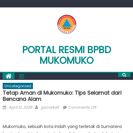
Skip
to
content
PORTAL RESMI BPBD
MUKOMUKO
Uncategorized
Tetap Aman di Mukomuko: Tips Selamat dari
Bencana Alam
Posted
Author
on
April 12, 2026
gacorkali
Comments Off
on
Tetap
Aman
Mukomuko, sebuah kota indah yang terletak di Sumatera
di