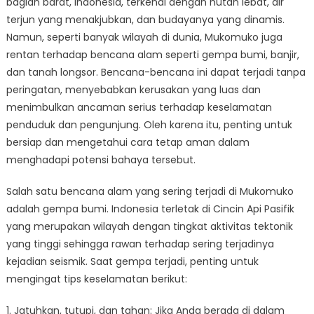
bagian barat, Indonesia, terkenal dengan hutan lebat, air
Mukomuko:
Tips
terjun yang menakjubkan, dan budayanya yang dinamis.
Selamat
Namun, seperti banyak wilayah di dunia, Mukomuko juga
dari
rentan terhadap bencana alam seperti gempa bumi, banjir,
Bencana
dan tanah longsor. Bencana-bencana ini dapat terjadi tanpa
Alam
peringatan, menyebabkan kerusakan yang luas dan
menimbulkan ancaman serius terhadap keselamatan
penduduk dan pengunjung. Oleh karena itu, penting untuk
bersiap dan mengetahui cara tetap aman dalam
menghadapi potensi bahaya tersebut.
Salah satu bencana alam yang sering terjadi di Mukomuko
adalah gempa bumi. Indonesia terletak di Cincin Api Pasifik
yang merupakan wilayah dengan tingkat aktivitas tektonik
yang tinggi sehingga rawan terhadap sering terjadinya
kejadian seismik. Saat gempa terjadi, penting untuk
mengingat tips keselamatan berikut:
1. Jatuhkan, tutupi, dan tahan: Jika Anda berada di dalam