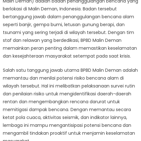
Malin Deman) adalah badan penanggulangan bencana yang
BPBD
Malin
berlokasi di Malin Deman, Indonesia. Badan tersebut
Deman:
bertanggung jawab dalam penanggulangan bencana alam
Respons
seperti banjir, gempa bumi, letusan gunung berapi, dan
Bencana
tsunami yang sering terjadi di wilayah tersebut. Dengan tim
Alam
staf dan relawan yang berdedikasi, BPBD Malin Deman
memainkan peran penting dalam memastikan keselamatan
dan kesejahteraan masyarakat setempat pada saat krisis.
Salah satu tanggung jawab utama BPBD Malin Deman adalah
memantau dan menilai potensi risiko bencana alam di
wilayah tersebut. Hal ini melibatkan pelaksanaan survei rutin
dan penilaian risiko untuk mengidentifikasi daerah-daerah
rentan dan mengembangkan rencana darurat untuk
memitigasi dampak bencana. Dengan memantau secara
ketat pola cuaca, aktivitas seismik, dan indikator lainnya,
lembaga ini mampu mengantisipasi potensi bencana dan
mengambil tindakan proaktif untuk menjamin keselamatan