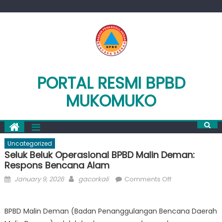
Skip
to
content
PORTAL RESMI BPBD
MUKOMUKO
Uncategorized
Seluk Beluk Operasional BPBD Malin Deman:
Respons Bencana Alam
Posted
Author
on
January 9, 2026
gacorkali
Comments Off
on
Seluk
Beluk
BPBD Malin Deman (Badan Penanggulangan Bencana Daerah
Operasional