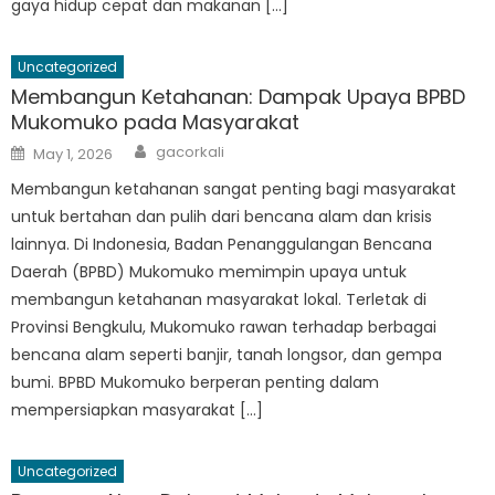
gaya hidup cepat dan makanan […]
Uncategorized
Membangun Ketahanan: Dampak Upaya BPBD
Mukomuko pada Masyarakat
Author
Posted
gacorkali
May 1, 2026
on
Membangun ketahanan sangat penting bagi masyarakat
untuk bertahan dan pulih dari bencana alam dan krisis
lainnya. Di Indonesia, Badan Penanggulangan Bencana
Daerah (BPBD) Mukomuko memimpin upaya untuk
membangun ketahanan masyarakat lokal. Terletak di
Provinsi Bengkulu, Mukomuko rawan terhadap berbagai
bencana alam seperti banjir, tanah longsor, dan gempa
bumi. BPBD Mukomuko berperan penting dalam
mempersiapkan masyarakat […]
Uncategorized