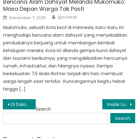
Bencana Alam Dahsyat Melanda Mukomuko:
Masa Depan Warga Tak Pasti
Author
Posted
gacorkali
December 7, 2025
on
Mukomuko, sebuah kota kecil di Indonesia, baru-baru ini
menghadapi bencana alam dahsyat yang menyebabkan
penduduknya berjuang untuk membangun kembali
kehidupan mereka. Kota ini dilanda gempa bumi dahsyat
dan tsunami berikutnya, yang mengakibatkan hancurnya
rumah, infrastruktur, dan hilangnya nyawa. Gempa
berkekuatan 7,5 skala Richter terjadi dini hari, membuat
warga lengah saat tertidur. Guncangannya begitu hebat
hingga […]
Post
Di Dalam BPBD Ipuh: Bagaimana Mereka Menjaga Keamanan Masyarakat
Inside Look: Cara BPBD Air Manjunto Bersiap Hadapi Bencana Alam
Search
navigation
Search