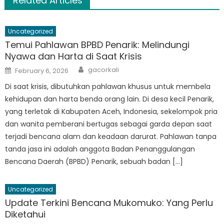
Related Articles
Uncategorized
Temui Pahlawan BPBD Penarik: Melindungi
Nyawa dan Harta di Saat Krisis
Author
Posted
gacorkali
February 6, 2026
on
Di saat krisis, dibutuhkan pahlawan khusus untuk membela
kehidupan dan harta benda orang lain. Di desa kecil Penarik,
yang terletak di Kabupaten Aceh, Indonesia, sekelompok pria
dan wanita pemberani bertugas sebagai garda depan saat
terjadi bencana alam dan keadaan darurat. Pahlawan tanpa
tanda jasa ini adalah anggota Badan Penanggulangan
Bencana Daerah (BPBD) Penarik, sebuah badan […]
Uncategorized
Update Terkini Bencana Mukomuko: Yang Perlu
Diketahui