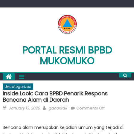
Skip
to
content
PORTAL RESMI BPBD
MUKOMUKO
Uncategorized
Inside Look: Cara BPBD Penarik Respons
Bencana Alam di Daerah
Posted
Author
on
January 13, 2026
gacorkali
Comments Off
on
Inside
Look:
Bencana alam merupakan kejadian umum yang terjadi di
Cara