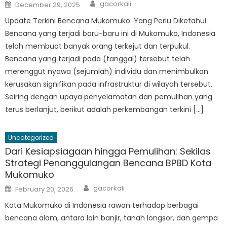
Author
Posted
gacorkali
December 29, 2025
on
Update Terkini Bencana Mukomuko: Yang Perlu Diketahui
Bencana yang terjadi baru-baru ini di Mukomuko, Indonesia
telah membuat banyak orang terkejut dan terpukul.
Bencana yang terjadi pada (tanggal) tersebut telah
merenggut nyawa (sejumlah) individu dan menimbulkan
kerusakan signifikan pada infrastruktur di wilayah tersebut.
Seiring dengan upaya penyelamatan dan pemulihan yang
terus berlanjut, berikut adalah perkembangan terkini […]
Uncategorized
Dari Kesiapsiagaan hingga Pemulihan: Sekilas
Strategi Penanggulangan Bencana BPBD Kota
Mukomuko
Author
Posted
gacorkali
February 20, 2026
on
Kota Mukomuko di Indonesia rawan terhadap berbagai
bencana alam, antara lain banjir, tanah longsor, dan gempa