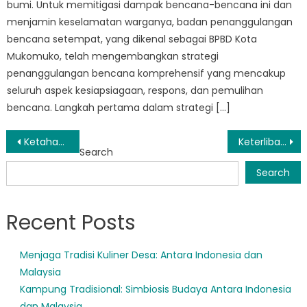
bumi. Untuk memitigasi dampak bencana-bencana ini dan
menjamin keselamatan warganya, badan penanggulangan
bencana setempat, yang dikenal sebagai BPBD Kota
Mukomuko, telah mengembangkan strategi
penanggulangan bencana komprehensif yang mencakup
seluruh aspek kesiapsiagaan, respons, dan pemulihan
bencana. Langkah pertama dalam strategi […]
Post
Ketahanan Masyarakat: Bagaimana BPBD XIV Koto Membuat Perubahan
Keterlibatan Masyarakat Kunci Sukses Inisiatif Siaga Bencana BPBD Selagan Raya
Search
navigation
Search
Recent Posts
Menjaga Tradisi Kuliner Desa: Antara Indonesia dan
Malaysia
Kampung Tradisional: Simbiosis Budaya Antara Indonesia
dan Malaysia