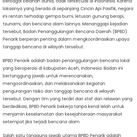
berbagai belahan dunia, tidak terkecuali di Indonesia. Karena
BPBD
Penarik
lokasinya yang berada di sepanjang Cincin Api Pasifik, negara
Respons
ini rentan terhadap gempa bumi, letusan gunung berapi,
Bencana
tsunami, dan bencana alam lainnya. Menanggapi kejadian
Alam
tersebut, Badan Penanggulangan Bencana Daerah (BPBD)
di
Penarik berperan penting dalam mengkoordinasikan upaya
Daerah
tanggap bencana di wilayah tersebut.
BPBD Penarik adalah badan penanggulangan bencana lokal
yang beroperasi di kabupaten Aceh, Indonesia. Badan ini
bertanggung jawab untuk merencanakan,
mengoordinasikan, dan melaksanakan kegiatan
pengurangan risiko dan tanggap bencana di wilayah
tersebut. Dengan tim yang terdiri dari staf dan relawan yang
berdedikasi, BPBD Penarik bekerja tanpa kenal lelah untuk
menjamin keselamatan dan kesejahteraan masyarakat
setempat jika terjadi bencana alam.
Salah satu tanggung jawab utama BPBD Penarik adalah