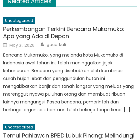
Related Articles
Uncategorized
Perkembangan Terkini Bencana Mukomuko:
Apa yang Ada di Depan
Author
Posted
gacorkali
May 31, 2026
on
Bencana Mukomuko, yang melanda kota Mukomuko di
Indonesia awal tahun ini, telah meninggalkan jejak
kehancuran. Bencana yang disebabkan oleh kombinasi
curah hujan lebat dan penggundulan hutan ini
mengakibatkan banjir dan tanah longsor yang meluas yang
merenggut nyawa puluhan orang dan membuat ribuan
lainnya mengungsi. Pasca bencana, pemerintah dan
berbagai organisasi bantuan telah bekerja tanpa kenal […]
Uncategorized
Temui Pahlawan BPBD Lubuk Pinang: Melindungi