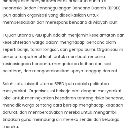
dihadapi oleh banyak komunitas di seluruh dunia. Di
Menuju
Masa
Indonesia, Badan Penanggulangan Bencana Daerah (BPBD)
Depan
Ipuh adalah organisasi yang didedikasikan untuk
yang
mempersiapkan dan merespons bencana di wilayah Ipuh.
Lebih
Aman
Tujuan utama BPBD Ipuh adalah menjamin keselamatan dan
dan
kesejahteraan warga dalam menghadapi bencana alam
Siap
seperti banjir, tanah longsor, dan gempa bumi. Organisasi ini
bekerja tanpa kenal lelah untuk membuat rencana
kesiapsiagaan bencana, mengadakan latihan dan sesi
pelatihan, dan mengoordinasikan upaya tanggap darurat.
Salah satu inisiatif utama BPBD Ipuh adalah pelibatan
masyarakat. Organisasi ini bekerja erat dengan masyarakat
lokal untuk meningkatkan kesadaran tentang risiko bencana,
mendidik warga tentang cara bersiap menghadapi keadaan
darurat, dan memberdayakan mereka untuk mengambil
tindakan guna melindungi diri mereka sendiri dan keluarga
mereka.