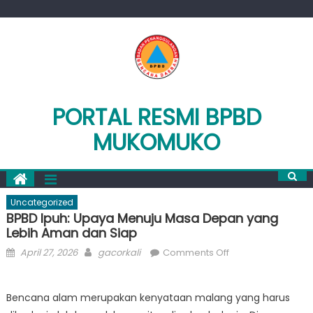
Skip
to
content
PORTAL RESMI BPBD
MUKOMUKO
Uncategorized
BPBD Ipuh: Upaya Menuju Masa Depan yang
Lebih Aman dan Siap
Posted
Author
on
April 27, 2026
gacorkali
Comments Off
on
BPBD
Ipuh:
Bencana alam merupakan kenyataan malang yang harus
Upaya