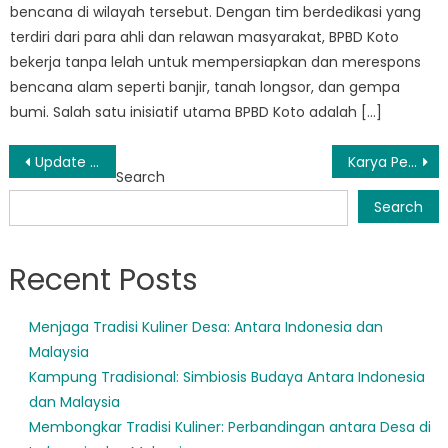
bencana di wilayah tersebut. Dengan tim berdedikasi yang
terdiri dari para ahli dan relawan masyarakat, BPBD Koto
bekerja tanpa lelah untuk mempersiapkan dan merespons
bencana alam seperti banjir, tanah longsor, dan gempa
bumi. Salah satu inisiatif utama BPBD Koto adalah […]
Post
Update Bencana Mukomuko: Kisah Kelangsungan Hidup dan Harapan di Tengah Kehancuran
Karya Penting BPBD Air Manjunto dalam Kesiapsiagaan dan Respon Bencana
Search
navigation
Search
Recent Posts
Menjaga Tradisi Kuliner Desa: Antara Indonesia dan
Malaysia
Kampung Tradisional: Simbiosis Budaya Antara Indonesia
dan Malaysia
Membongkar Tradisi Kuliner: Perbandingan antara Desa di