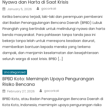
Nyawa dan Harta di Saat Krisis
Author
Posted
gacorkali
January 5, 2026
on
Ketika bencana terjadi, laki-laki dan perempuan pemberani
dari Badan Penanggulangan Bencana Daerah (BPBD) Lubuk
Pinanglah yang bertindak untuk melindungi nyawa dan harta
benda masyarakat. Para pahlawan tanpa tanda jasa ini
bekerja tanpa lelah untuk merespons keadaan darurat,
memberikan bantuan kepada mereka yang terkena
dampak, dan menjamin keselamatan dan kesejahteraan
seluruh warga di saat krisis. BPBD […]
Uncategorized
BPBD Koto: Memimpin Upaya Pengurangan
Risiko Bencana
Author
Posted
gacorkali
February 27, 2026
on
BPBD Koto, atau Badan Penanggulangan Bencana Daerah di
Kota Koto, Indonesia, memimpin upaya pengurangan risiko